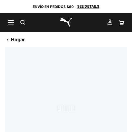
SEE DETAILS
ENVÍO EN PEDIDOS $60
BUSCAR
MI CUE
CA
PUMA.com
Hogar