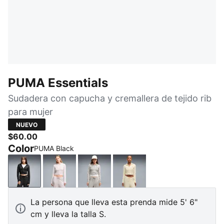
PUMA Essentials
Sudadera con capucha y cremallera de tejido rib
para mujer
NUEVO
$60.00
Color
PUMA Black
PUMA Black
Misty Pink Heather
Mouse Gray Heather
Buttercream Heather
La persona que lleva esta prenda mide 5' 6"
cm y lleva la talla S.