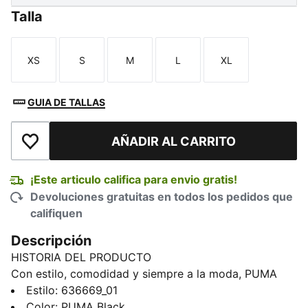
Talla
XS
S
M
L
XL
Talla
Talla
Talla
Talla
Talla
GUIA DE TALLAS
AÑADIR AL CARRITO
Añadir a la lista de deseos
¡Este articulo califica para envio gratis!
Devoluciones gratuitas en todos los pedidos que
califiquen
Descripción
HISTORIA DEL PRODUCTO
Con estilo, comodidad y siempre a la moda, PUMA
Essentials es la colección de descanso perfecta para
Estilo
:
636669_01
tus días de relax. Esta sudadera combina una textura
Color
:
PUMA Black