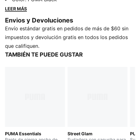
suave y un estilo jaspeado para dar una comodidad
LEER MÁS
relajada y total confianza.
Envios y Devoluciones
DETALLES
Envío estándar gratis en pedidos de más de $60 sin
Producto diseñado para: Lifestyle by PUMA
Corte: semi-ajustado
impuestos y devolución gratis en todos los pedidos
Largo: recortado
que califiquen.
Con capucha
TAMBIÉN TE PUEDE GUSTAR
Tipo de material principal: tejido rib
Cierre: cremallera completa
Mangas largas
PUMA Essentials
Street Glam
PUMA
Pants de pierna ancha de
Sudadera con capucha para
Suda