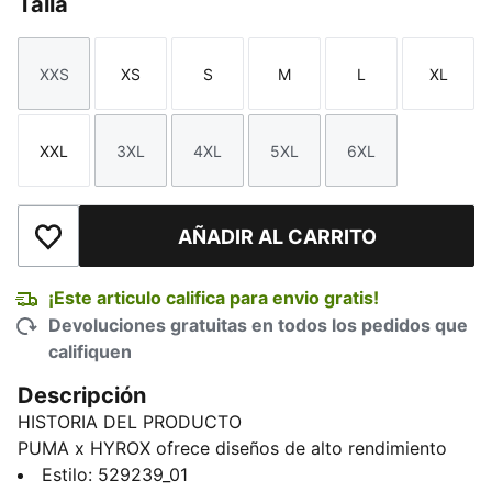
Talla
XXS
XS
S
M
L
XL
Talla
Talla
Talla
Talla
Talla
Talla
XXL
3XL
4XL
5XL
6XL
Talla
Talla
Talla
Talla
Talla
AÑADIR AL CARRITO
Añadir a la lista de deseos
¡Este articulo califica para envio gratis!
Devoluciones gratuitas en todos los pedidos que
califiquen
Descripción
HISTORIA DEL PRODUCTO
PUMA x HYROX ofrece diseños de alto rendimiento
específicamente seleccionados para la carrera de
Estilo
:
529239_01