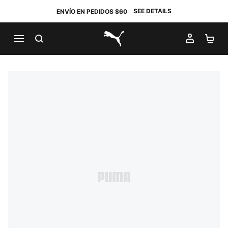
SEE DETAILS
ENVÍO EN PEDIDOS $60
BUSCAR
MI CUE
CA
PUMA.com