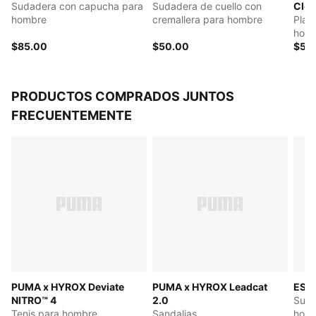
Sudadera con capucha para
Sudadera de cuello con
Clou
movimiento
hombre
cremallera para hombre
Play
hom
$85.00
$50.00
$50
PRODUCTOS COMPRADOS JUNTOS
FRECUENTEMENTE
PUMA x HYROX Deviate
PUMA x HYROX Leadcat
ES
NITRO™ 4
2.0
Suda
Tenis para hombre
Sandalias
hom