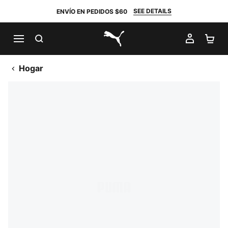
SEE DETAILS
ENVÍO EN PEDIDOS $60
BUSCAR
MI CUE
CA
PUMA.com
Hogar