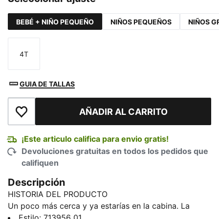
BEBÉ + NIÑO PEQUEÑO
NIÑOS PEQUEÑOS
NIÑOS G
4T
Talla
GUIA DE TALLAS
AÑADIR AL CARRITO
Añadir a la lista de deseos
¡Este articulo califica para envio gratis!
Devoluciones gratuitas en todos los pedidos que
califiquen
Descripción
HISTORIA DEL PRODUCTO
Un poco más cerca y ya estarías en la cabina. La
primera colección réplica de McLAREN MASTERCARD
Estilo
:
713956_01