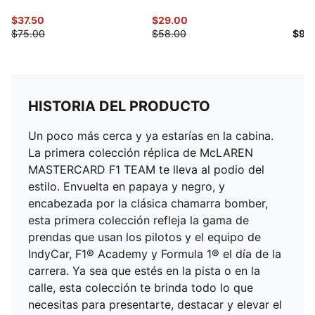
$37.50
$29.00
$75.00
$58.00
$90
HISTORIA DEL PRODUCTO
Un poco más cerca y ya estarías en la cabina.
La primera colección réplica de McLAREN
MASTERCARD F1 TEAM te lleva al podio del
estilo. Envuelta en papaya y negro, y
encabezada por la clásica chamarra bomber,
esta primera colección refleja la gama de
prendas que usan los pilotos y el equipo de
IndyCar, F1® Academy y Formula 1® el día de la
carrera. Ya sea que estés en la pista o en la
calle, esta colección te brinda todo lo que
necesitas para presentarte, destacar y elevar el