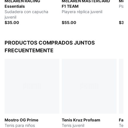
McLAREN RACING
McLAREN MASTERCARD
McL
adolescentes de 8 a 16 años
Essentials
F1 TEAM
Playe
Sudadera con capucha
Playera réplica juvenil
juvenil
$35.00
$55.00
$35
PRODUCTOS COMPRADOS JUNTOS
FRECUENTEMENTE
Mostro OG Prime
Tenis Kruz Profoam
Fad
Tenis para niños
Tenis juvenil
Tenis