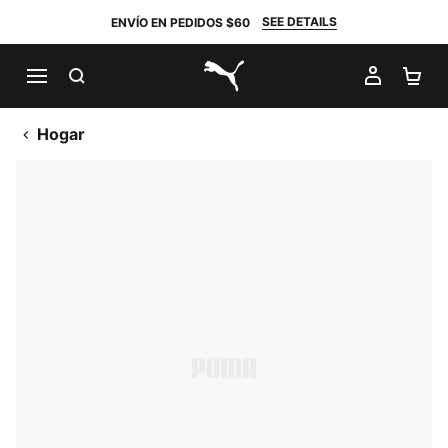
SEE DETAILS
ENVÍO EN PEDIDOS $60
BUSCAR
MI CUE
CA
PUMA.com
Hogar