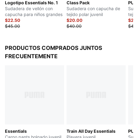
Logotipo Essentials No. 1
Class Pack
PUMA
Sudadera de vellón con
Sudadera con capucha de
Suda
capucha para niños grandes
tejido polar juvenil
tejid
$22.50
$20.00
gran
$20
$45.00
$40.00
$40
PRODUCTOS COMPRADOS JUNTOS
FRECUENTEMENTE
Essentials
Train All Day Essentials
PUM
Cargo pants holgado juvenil
Playera juvenil
Suda