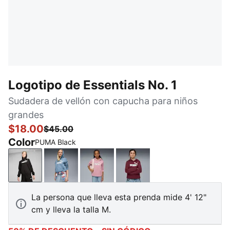
Logotipo de Essentials No. 1
Sudadera de vellón con capucha para niños
grandes
$18.00
$45.00
Color
PUMA Black
PUMA Black
Cool Blue
Poised Pink
Ruby Shimmer
La persona que lleva esta prenda mide 4' 12"
cm y lleva la talla M.