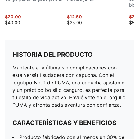
bloq
$20.00
$12.50
$22
$40.00
$25.00
$55
HISTORIA DEL PRODUCTO
Mantente a la última sin complicaciones con
esta versátil sudadera con capucha. Con el
logotipo No. 1 de PUMA, una capucha ajustable
y un práctico bolsillo canguro, es perfecta para
tu estilo de vida activo. Envuélvete en el orgullo
PUMA y afronta cada aventura con confianza.
CARACTERÍSTICAS Y BENEFICIOS
Producto fabricado con al menos un 30% de