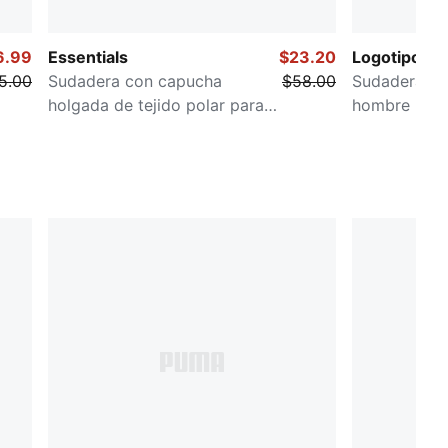
6.99
Essentials
$23.20
Logotipo Ess
5.00
Sudadera con capucha
$58.00
Sudadera co
holgada de tejido polar para
hombre
hombre