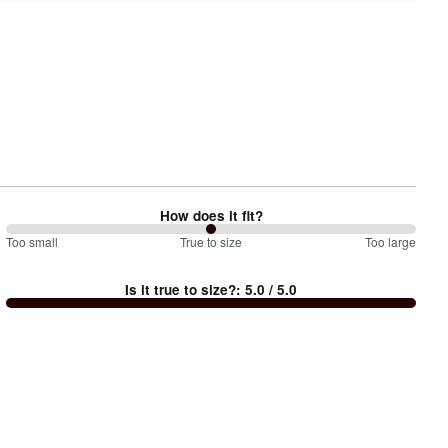
How does it fit?
100
Too small
%
True to size
Too large
between
Is it true to size?
:
5.0
/ 5.0
Too
small
and
True
to
size