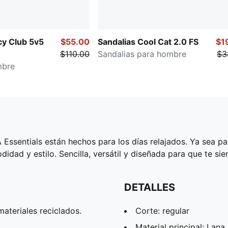
y Club 5v5
$55.00
Sandalias Cool Cat 2.0 FS
$1
$110.00
Sandalias para hombre
$3
mbre
ssentials están hechos para los días relajados. Ya sea par
idad y estilo. Sencilla, versátil y diseñada para que te sie
DETALLES
ateriales reciclados.
Corte: regular
Material principal: Lana