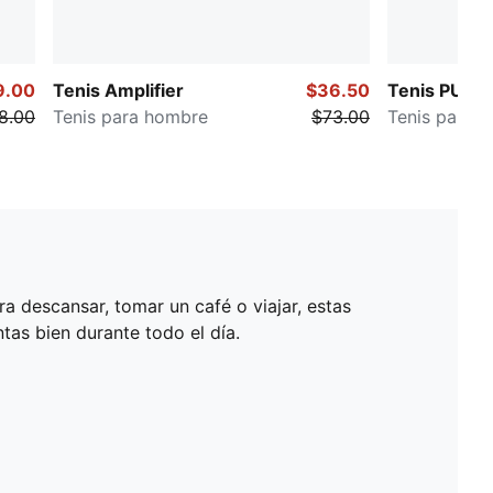
9.00
Tenis Amplifier
$36.50
Tenis PUMA 
8.00
Tenis para hombre
$73.00
Tenis para 
a descansar, tomar un café o viajar, estas
ntas bien durante todo el día.