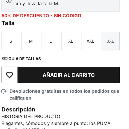
cm y lleva la talla M.
50% DE DESCUENTO - SIN CÓDIGO
Talla
S
M
L
XL
XXL
3XL
Talla
Talla
Talla
Talla
Talla
Talla
GUIA DE TALLAS
AÑADIR AL CARRITO
Añadir a la lista de deseos
Devoluciones gratuitas en todos los pedidos que
califiquen
Descripción
HISTORIA DEL PRODUCTO
Elegantes, cómodos y siempre a punto: los PUMA