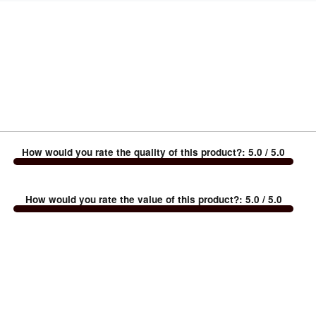
How would you rate the quality of this product?
:
5.0
/ 5.0
How would you rate the value of this product?
:
5.0
/ 5.0