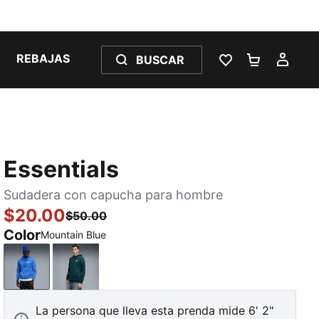
REBAJAS
BUSCAR
LISTA DE DESE
CARRITO 
MI C
Essentials
Sudadera con capucha para hombre
$20.00
$50.00
Color
Mountain Blue
Mountain Blue
Green Terrain
La persona que lleva esta prenda mide 6' 2"