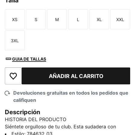
Talla
XS
S
M
L
XL
XXL
Talla
Talla
Talla
Talla
Talla
Talla
3XL
Talla
GUIA DE TALLAS
AÑADIR AL CARRITO
Añadir a la lista de deseos
Devoluciones gratuitas en todos los pedidos que
califiquen
Descripción
HISTORIA DEL PRODUCTO
Siéntete orgulloso de tu club. Esta sudadera con
capucha del Borussia Dortmund celebra el legado de
Estilo
:
784632_03