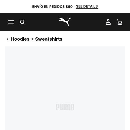
SEE DETAILS
ENVÍO EN PEDIDOS $60
BUSCAR
MI CUE
CA
PUMA.com
Hoodies + Sweatshirts