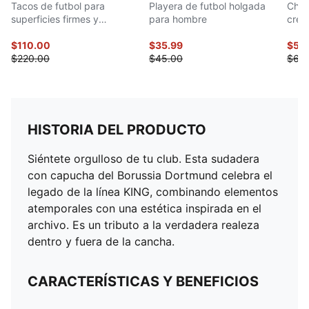
Tacos de futbol para
Playera de futbol holgada
Cham
superficies firmes y
para hombre
crem
artificiales para hombre
$110.00
$35.99
$51.
$220.00
$45.00
$65
HISTORIA DEL PRODUCTO
Siéntete orgulloso de tu club. Esta sudadera
con capucha del Borussia Dortmund celebra el
legado de la línea KING, combinando elementos
atemporales con una estética inspirada en el
archivo. Es un tributo a la verdadera realeza
dentro y fuera de la cancha.
CARACTERÍSTICAS Y BENEFICIOS