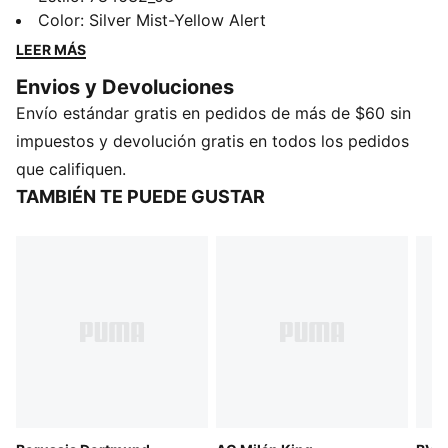
la línea KING, combinando elementos atemporales con
Color
:
Silver Mist-Yellow Alert
una estética inspirada en el archivo. Es un tributo a la
LEER MÁS
verdadera realeza dentro y fuera de la cancha.
Envios y Devoluciones
CARACTERÍSTICAS Y BENEFICIOS
Envío estándar gratis en pedidos de más de $60 sin
Fabricado con al menos un 50 % de materiales
reciclados.
impuestos y devolución gratis en todos los pedidos
DETALLES
que califiquen.
Corte: regular
TAMBIÉN TE PUEDE GUSTAR
Material principal: tejido de rizo francés
Con capucha
Mangas: largas
Marca oficial del equipo