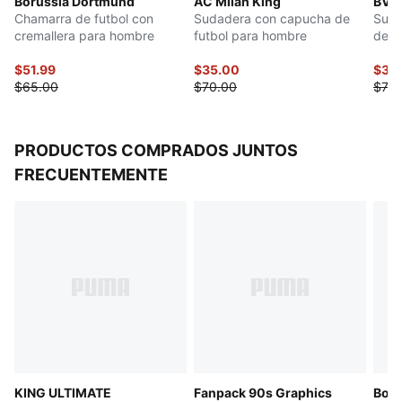
Borussia Dortmund
AC Milán King
BVB 
Chamarra de futbol con
Sudadera con capucha de
Suda
cremallera para hombre
futbol para hombre
de f
$51.99
$35.00
$35
$65.00
$70.00
$70.
PRODUCTOS COMPRADOS JUNTOS
FRECUENTEMENTE
KING ULTIMATE
Fanpack 90s Graphics
Boru