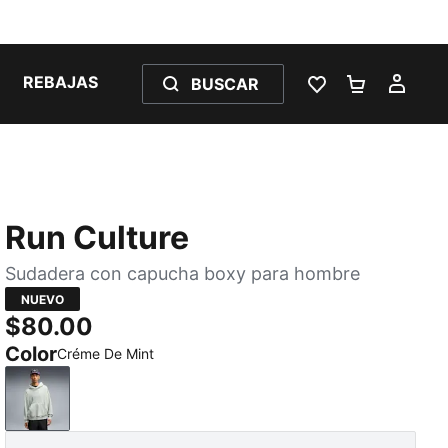
REBAJAS
BUSCAR
LISTA DE DESE
CARRITO 
MI C
Run Culture
Sudadera con capucha boxy para hombre
NUEVO
$80.00
Color
Créme De Mint
Créme De Mint