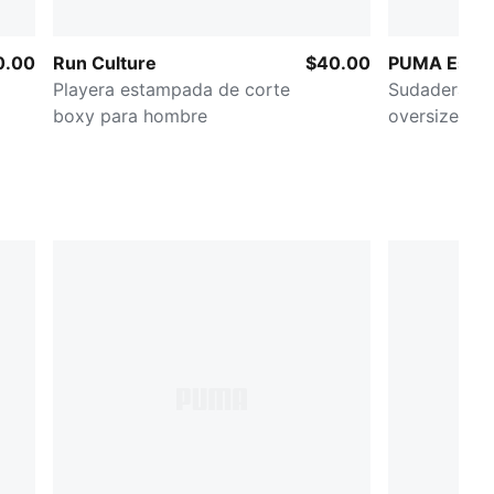
0.00
Run Culture
$40.00
PUMA Essen
Playera estampada de corte
Sudadera co
boxy para hombre
oversized p