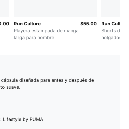
0.00
Run Culture
$55.00
Run Culture
Playera estampada de manga
Shorts de 5"
larga para hombre
holgados pa
n cápsula diseñada para antes y después de
to suave.
: Lifestyle by PUMA