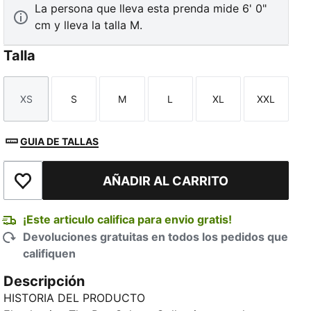
La persona que lleva esta prenda mide 6' 0"
cm y lleva la talla M.
Talla
XS
S
M
L
XL
XXL
Talla
Talla
Talla
Talla
Talla
Talla
GUIA DE TALLAS
AÑADIR AL CARRITO
Añadir a la lista de deseos
¡Este articulo califica para envio gratis!
Devoluciones gratuitas en todos los pedidos que
califiquen
Descripción
HISTORIA DEL PRODUCTO