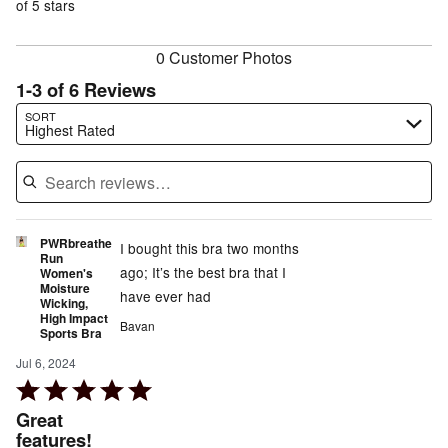
of
of 5 stars
reviewers
reviewers
0 Customer Photos
1-3 of 6 Reviews
Search reviews…
SORT
Highest Rated
PWRbreathe
I bought this bra two months
Run
ago; It’s the best bra that I
Women's
Moisture
have ever had
Wicking,
High Impact
Bavan
Sports Bra
Jul 6, 2024
Rated
5
Great
out
features!