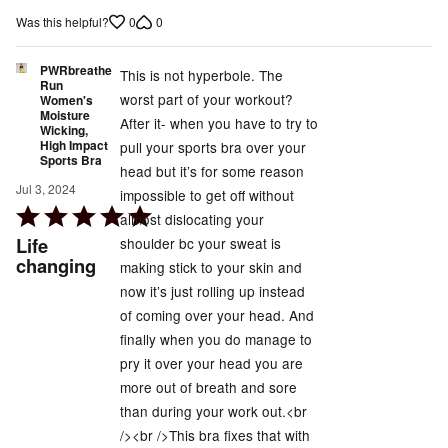
of
0
0
Was this helpful?
5
PWRbreathe
This is not hyperbole. The
Run
worst part of your workout?
Women's
Moisture
After it- when you have to try to
Wicking,
High Impact
pull your sports bra over your
Sports Bra
head but it’s for some reason
Jul 3, 2024
impossible to get off without
Rated
almost dislocating your
5
Life
shoulder bc your sweat is
out
changing
making stick to your skin and
of
now it’s just rolling up instead
5
of coming over your head. And
finally when you do manage to
pry it over your head you are
more out of breath and sore
than during your work out.<br
/><br />This bra fixes that with