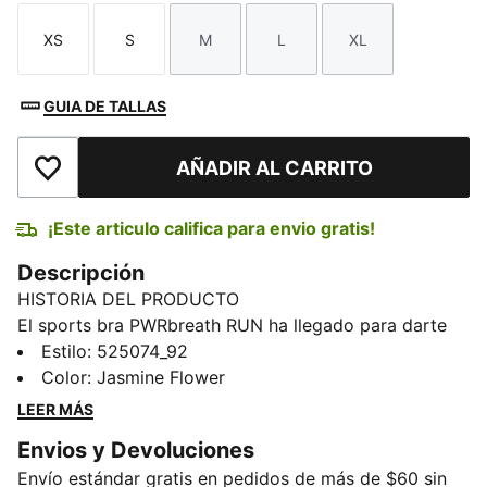
XS
S
M
L
XL
Talla
Talla
Talla
Talla
Talla
GUIA DE TALLAS
AÑADIR AL CARRITO
Añadir a la lista de deseos
¡Este articulo califica para envio gratis!
Descripción
HISTORIA DEL PRODUCTO
El sports bra PWRbreath RUN ha llegado para darte
apoyo en tus ejercicios más intensos. Fabricado con
Estilo
:
525074_92
tecnología PUMA que absorbe la humedad y te
Color
:
Jasmine Flower
mantiene seca, esta prenda le gana a tu entrenamiento
LEER MÁS
de intervalos.
Envios y Devoluciones
CARACTERÍSTICAS Y BENEFICIOS
Envío estándar gratis en pedidos de más de $60 sin
dryCELL: Tecnología de alto rendimiento, diseñada