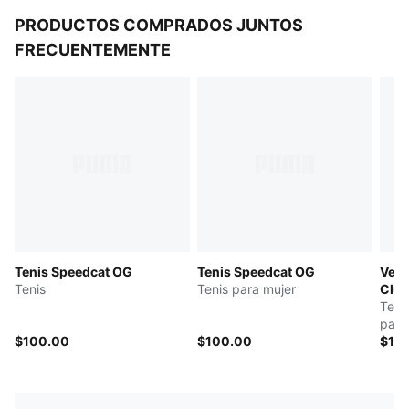
PRODUCTOS COMPRADOS JUNTOS
FRECUENTEMENTE
Tenis Speedcat OG
Tenis Speedcat OG
Velo
Tenis
Tenis para mujer
Clu
Teni
para
$100.00
$100.00
$14