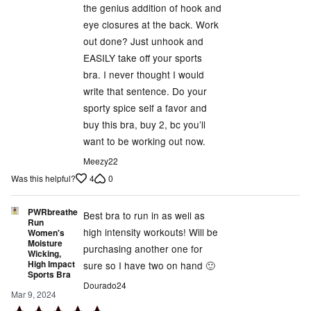
the genius addition of hook and
eye closures at the back. Work
out done? Just unhook and
EASILY take off your sports
bra. I never thought I would
write that sentence. Do your
sporty spice self a favor and
buy this bra, buy 2, bc you’ll
want to be working out now.
Meezy22
4
0
Was this helpful?
PWRbreathe
Best bra to run in as well as
Run
high intensity workouts! Will be
Women's
Moisture
purchasing another one for
Wicking,
High Impact
sure so I have two on hand 🙂
Sports Bra
Dourado24
Mar 9, 2024