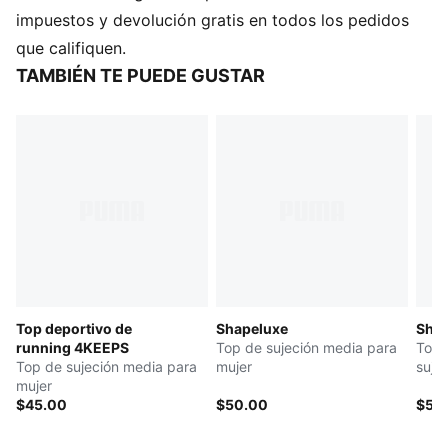
para absorber la humedad del cuerpo y mantenerte
impuestos y devolución gratis en todos los pedidos
libre de sudor durante el ejercicio
que califiquen.
ULTRAFORM: Tejido compresivo pero elástico, con
TAMBIÉN TE PUEDE GUSTAR
diseños que contornean y modelan perfectamente las
curvas naturales de una mujer
Producto fabricado con al menos un 70% de
materiales reciclados
DETALLES
Corte ajustado
Sujeción alta para ejercicios de alta intensidad,
tirantes ajustables y copas moldeadas
Cierre de gancho, para un ajuste personalizado
Forro transpirable
Top deportivo de
Shapeluxe
Shap
Copas extraibles
running 4KEEPS
Top de sujeción media para
Top 
Top de sujeción media para
mujer
suje
mujer
$45.00
$50.00
$55