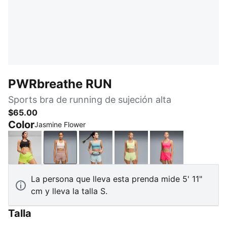
PWRbreathe RUN
Sports bra de running de sujeción alta
$65.00
Color
Jasmine Flower
PUMA Black
Jasmine Flower
Baltic Sea Blue
Apple Spritz
Pure Pink
La persona que lleva esta prenda mide 5' 11"
cm y lleva la talla S.
Talla