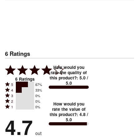
6
Ratings
How would you
rate the quality of
this product?
:
5.0
/
6
Ratings
5.0
Rated
5
67%
Rated
4
33%
5
Rated
3
0%
4
stars
Rated
2
0%
3
stars
How would you
by
Rated
1
0%
2
stars
rate the value of
by
67%
1
this product?
:
4.8
/
stars
by
4.7
33%
of
5.0
stars
by
0%
of
reviewers
by
0%
of
reviewers
out
0%
of
reviewers