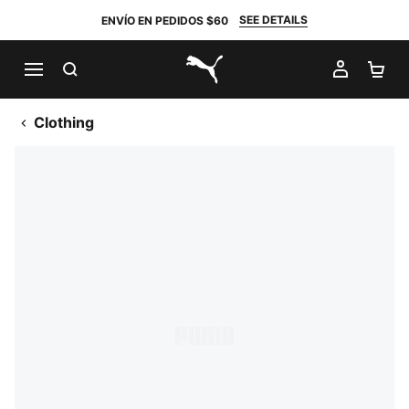
SEE DETAILS
ENVÍO EN PEDIDOS $60
BUSCAR
MI CUE
CA
PUMA.com
Clothing