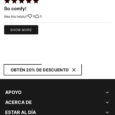
Rated
5
So comfy!
out
0
0
Was this helpful?
of
5
SHOW MORE
OBTÉN 20% DE DESCUENTO
APOYO
ACERCA DE
ESTAR AL DÍA