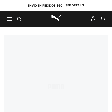
SEE DETAILS
ENVÍO EN PEDIDOS $60
BUSCAR
MI CUE
CA
PUMA.com