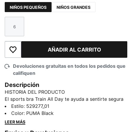
NIÑOS PEQUEÑOS
NIÑOS GRANDES
6
Talla
AÑADIR AL CARRITO
Añadir a la lista de deseos
Devoluciones gratuitas en todos los pedidos que
califiquen
Descripción
HISTORIA DEL PRODUCTO
El sports bra Train All Day te ayuda a sentirte segura
y concentrada. Está diseñado para el estudio, el
Estilo
:
529277_01
campo de juego o el gimnasio y tiene un acabado con
Color
:
PUMA Black
icono PUMA Cat.
LEER MÁS
CARACTERÍSTICAS Y BENEFICIOS