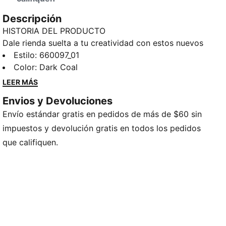
Descripción
HISTORIA DEL PRODUCTO
Dale rienda suelta a tu creatividad con estos nuevos
shorts PUMA. La nueva colección NJR recibe un
Estilo
:
660097_01
toque de frescura con el aporte de Melo, desde el
Color
:
Dark Coal
universo PUMA Hoops. Con cintura elástica y cordón
LEER MÁS
interno, tecnología dryCELL, el logo NJR y nuestro
Envios y Devoluciones
ícono PUMA Cat, estos pants son perfectos para tu
Envío estándar gratis en pedidos de más de $60 sin
próxima sesión de entrenamiento o salida casual. Es
hora de destacarte.
impuestos y devolución gratis en todos los pedidos
CARACTERÍSTICAS Y BENEFICIOS
que califiquen.
Producto fabricado con material 100% reciclado, a
excepción de tirantes y decoraciones
dryCELL: Tecnología de alto rendimiento, diseñada
para absorber la humedad del cuerpo y mantenerte
libre de sudor durante el ejercicio
DETALLES
Corte regular