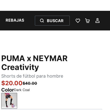
REBAJAS
BUSCAR
LISTA DE DESE
CARRITO 
MI C
PUMA x NEYMAR
Creativity
Shorts de fútbol para hombre
$20.00
$40.00
Color
Dark Coal
Dark Coal