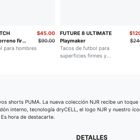
ATCH
$45.00
FUTURE 8 ULTIMATE
$12
erreno firme
$90.00
Playmaker
$24
ol para hombres
Tacos de futbol para
superficies firmes y
artificiales
evos shorts PUMA. La nueva colección NJR recibe un toque 
dón interno, tecnología dryCELL, el logo NJR y nuestro íc
 Es hora de destacarte.
DETALLES