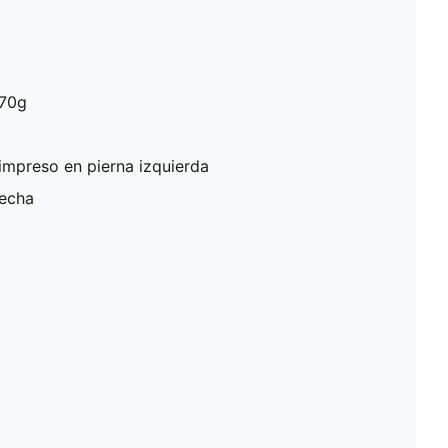
270g
mpreso en pierna izquierda
recha