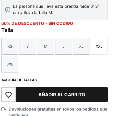
La persona que lleva esta prenda mide 6' 2"
cm y lleva la talla M.
50% DE DESCUENTO - SIN CÓDIGO
Talla
XS
S
M
L
XL
XXL
Talla
Talla
Talla
Talla
Talla
Talla
3XL
Talla
GUIA DE TALLAS
AÑADIR AL CARRITO
Añadir a la lista de deseos
Devoluciones gratuitas en todos los pedidos que
califiquen