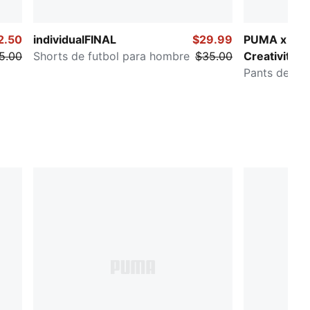
2.50
individualFINAL
$29.99
PUMA x NE
5.00
Shorts de futbol para hombre
$35.00
Creativity
Pants de fú