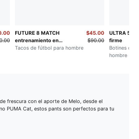
0.00
FUTURE 8 MATCH
$45.00
ULTRA 5 UL
0.00
entrenamiento en
$90.00
firme
interiores
Tacos de fútbol para hombre
Botines de f
hombre
de frescura con el aporte de Melo, desde el
ono PUMA Cat, estos pants son perfectos para tu