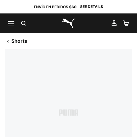
SEE DETAILS
ENVÍO EN PEDIDOS $60
BUSCAR
MI CUE
CA
PUMA.com
Shorts