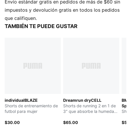
Envío estándar gratis en pedidos de más de $60 sin
CARACTERÍSTICAS Y BENEFICIOS
dryCELL: Tecnología de alto rendimiento, diseñada
impuestos y devolución gratis en todos los pedidos
para absorber la humedad del cuerpo y mantenerte
que califiquen.
libre de sudor durante el ejercicio.
TAMBIÉN TE PUEDE GUSTAR
Producto fabricado con material 100% reciclado, a
excepción de ribetes y decoraciones.
DETALLES
Corte regular
Tejido de interlock
Cintura media
Largo por encima de la rodilla
Cintura elástica
Paneles de malla en laterales
Ícono PUMA Cat termo-impreso, en pierna izquierda
individualBLAZE
Dreamrun dryCELL
BMW
Shorts de entrenamiento de
Shorts de running 2 en 1 de
Spor
futbol para mujer
3" que absorbe la humedad
Shor
para mujer
$30.00
$65.00
$55