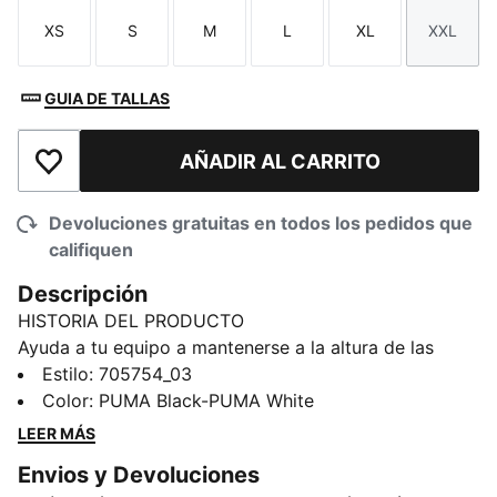
XS
S
M
L
XL
XXL
Talla
Talla
Talla
Talla
Talla
Talla
GUIA DE TALLAS
AÑADIR AL CARRITO
Añadir a la lista de deseos
Devoluciones gratuitas en todos los pedidos que
califiquen
Descripción
HISTORIA DEL PRODUCTO
Ayuda a tu equipo a mantenerse a la altura de las
exigencias en todas las instancias del juego, con este
Estilo
:
705754_03
shorts para mujer. Al combinar materiales de alto
Color
:
PUMA Black-PUMA White
rendimiento, tecnología PUMA y un diseño moderno,
LEER MÁS
este shorts es perfecto para impulsar a tu club al
Envios y Devoluciones
siguiente nivel.