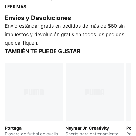
Diseñados para la movilidad y el orgullo por el equipo,
LEER MÁS
están ideados para permitir a los jugadores entrenar al
Envios y Devoluciones
máximo.
Envío estándar gratis en pedidos de más de $60 sin
CARACTERÍSTICAS Y BENEFICIOS
Fabricada con material 100 % reciclado excepto,
impuestos y devolución gratis en todos los pedidos
ribetes y decoraciones.
que califiquen.
DETALLES
TAMBIÉN TE PUEDE GUSTAR
Corte: semi-ajustado
Tipo de material principal: jacquard de doble cara
Cintura elástica con cordones
Largo: por encima de la rodilla
Cintura: media
Marca oficial del equipo
Portugal
Neymar Jr. Creativity
Port
Playera de futbol de cuello
Shorts para entrenamiento
Pant