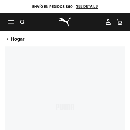
SEE DETAILS
ENVÍO EN PEDIDOS $60
BUSCAR
MI CUE
CA
PUMA.com
Hogar