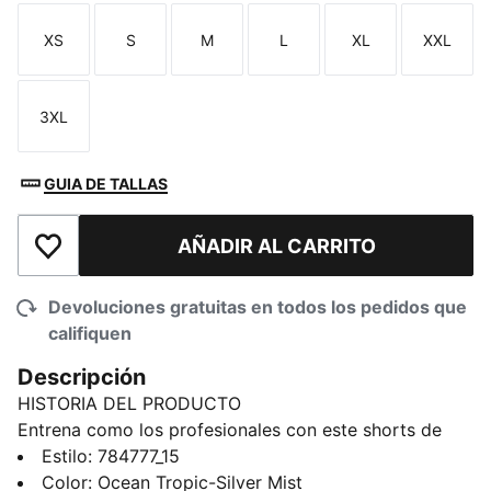
XS
S
M
L
XL
XXL
Talla
Talla
Talla
Talla
Talla
Talla
3XL
Talla
GUIA DE TALLAS
AÑADIR AL CARRITO
Añadir a la lista de deseos
Devoluciones gratuitas en todos los pedidos que
califiquen
Descripción
HISTORIA DEL PRODUCTO
Entrena como los profesionales con este shorts de
Portugal. Combinan materiales de última generación
Estilo
:
784777_15
con un corte preciso para rendir sin dificultades.
Color
:
Ocean Tropic-Silver Mist