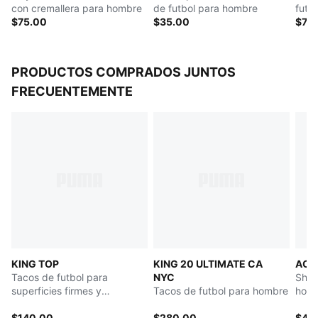
con cremallera para hombre
de futbol para hombre
futb
$75.00
$35.00
hom
$75
PRODUCTOS COMPRADOS JUNTOS
FRECUENTEMENTE
KING TOP
KING 20 ULTIMATE CA
AC M
Tacos de futbol para
NYC
Shor
superficies firmes y
Tacos de futbol para hombre
hom
artificiales para hombre
$140.00
$280.00
$45