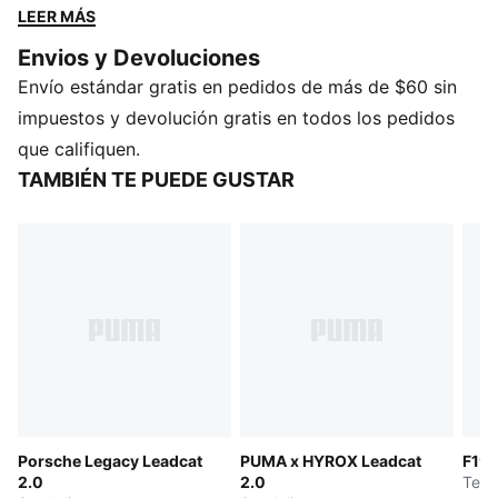
tecnología de las carreras al movimiento cotidiano.
LEER MÁS
Diseño aerodinámico y actitud audaz integrados en
Envios y Devoluciones
cada detalle: creado para moverse rápido, lucir
Envío estándar gratis en pedidos de más de $60 sin
elegante y dominar el momento.
DETALLES
impuestos y devolución gratis en todos los pedidos
Ancho: regular
que califiquen.
Tipo de puntera: abierto
TAMBIÉN TE PUEDE GUSTAR
Cierre: Slip on
Tipo de tacón: plano
Detalles de marca compartida
Porsche Legacy Leadcat
PUMA x HYROX Leadcat
F1® 
2.0
2.0
Teni