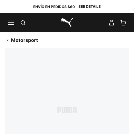
SEE DETAILS
ENVÍO EN PEDIDOS $60
BUSCAR
MI CUE
CA
PUMA.com
Motorsport