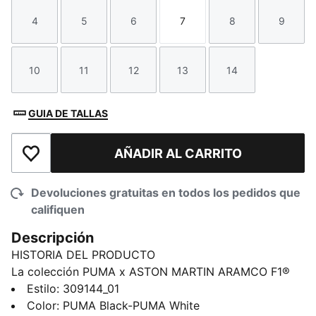
4
5
6
7
8
9
Talla
Talla
Talla
Talla
Talla
Talla
10
11
12
13
14
Talla
Talla
Talla
Talla
Talla
GUIA DE TALLAS
AÑADIR AL CARRITO
Añadir a la lista de deseos
Devoluciones gratuitas en todos los pedidos que
califiquen
Descripción
HISTORIA DEL PRODUCTO
La colección PUMA x ASTON MARTIN ARAMCO F1®
TEAM redefine el estilo en la pista. Impulsada por la
Estilo
:
309144_01
velocidad y la precisión, esta colección lleva la
Color
:
PUMA Black-PUMA White