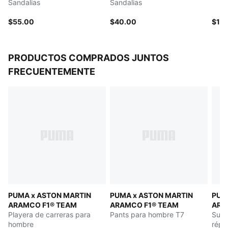
Sandalias
Sandalias
$55.00
$40.00
$13
PRODUCTOS COMPRADOS JUNTOS
FRECUENTEMENTE
PUMA x ASTON MARTIN
PUMA x ASTON MARTIN
PUM
ARAMCO F1® TEAM
ARAMCO F1® TEAM
ARA
Playera de carreras para
Pants para hombre T7
Suda
hombre
répl