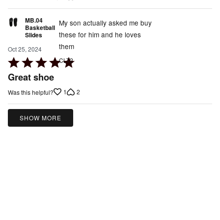
5
MB.04
My son actually asked me buy
Basketball
these for him and he loves
Slides
them
Oct 25, 2024
Rated
CLT2
5
Great shoe
out
1
2
Was this helpful?
of
5
SHOW MORE