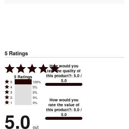
5
Ratings
How would you
rate the quality of
this product?
:
5.0
/
5
Ratings
5.0
Rated
5
100%
Rated
4
0%
5
Rated
3
0%
4
stars
Rated
2
0%
3
stars
How would you
by
Rated
1
0%
2
stars
rate the value of
by
100%
1
this product?
:
5.0
/
stars
by
5.0
0%
of
5.0
stars
by
0%
of
reviewers
by
0%
of
reviewers
out
0%