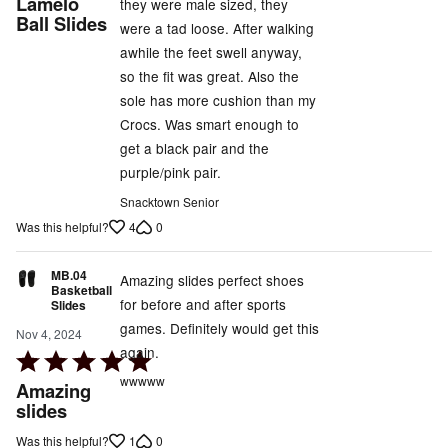
Lamelo
they were male sized, they
Ball Slides
were a tad loose. After walking
awhile the feet swell anyway,
so the fit was great. Also the
sole has more cushion than my
Crocs. Was smart enough to
get a black pair and the
purple/pink pair.
Snacktown Senior
4
0
Was this helpful?
MB.04
Amazing slides perfect shoes
Basketball
for before and after sports
Slides
games. Definitely would get this
Nov 4, 2024
again.
Rated
5
wwwww
Amazing
out
slides
of
1
0
Was this helpful?