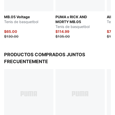
MB.05 Voltage
PUMA x RICK AND
All-
Tenis de basquetbol
MORTY MB.05
Teni
Tenis de basquetbol
$65.00
$114.99
$70
$130.00
$135.00
$140
PRODUCTOS COMPRADOS JUNTOS
FRECUENTEMENTE