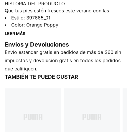
HISTORIA DEL PRODUCTO
Que tus pies estén frescos este verano con las
sandalias de basquetbol MB.04. Cómodas y
Estilo
:
397665_01
resistentes al agua, estas sandalias únicas te permiten
Color
:
Orange Poppy
llevar el estilo de la cancha a la playa o la alberca.
LEER MÁS
Muestra tu estilo y pisá firme, gracias a su plantilla de
Envios y Devoluciones
goma EVA moldeada y suela antideslizante. Muestra
Envío estándar gratis en pedidos de más de $60 sin
tu juego más allá de la cancha.
DETALLES
impuestos y devolución gratis en todos los pedidos
Cómoda plantilla texturizada, de goma EVA moldeada
que califiquen.
Suela con patrón antideslizante
TAMBIÉN TE PUEDE GUSTAR
Resistentes al agua
Calce cómodo
Detalles de la marca PUMA