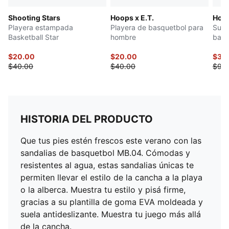
Shooting Stars
Hoops x E.T.
Hoop
Playera estampada
Playera de basquetbol para
Suda
Basketball Star
hombre
basq
$20.00
$20.00
$36
$40.00
$40.00
$90
HISTORIA DEL PRODUCTO
Que tus pies estén frescos este verano con las
sandalias de basquetbol MB.04. Cómodas y
resistentes al agua, estas sandalias únicas te
permiten llevar el estilo de la cancha a la playa
o la alberca. Muestra tu estilo y pisá firme,
gracias a su plantilla de goma EVA moldeada y
suela antideslizante. Muestra tu juego más allá
de la cancha.