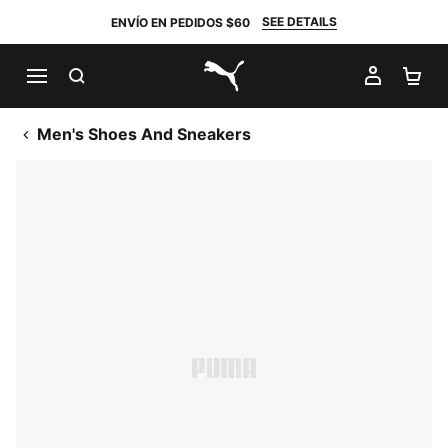
SEE DETAILS
ENVÍO EN PEDIDOS $60
BUSCAR
MI CUE
CA
PUMA.com
Men's Shoes And Sneakers