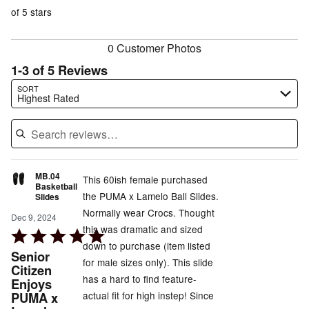
of
reviewers
of
of 5 stars
reviewers
reviewers
0 Customer Photos
1-3 of 5 Reviews
Search reviews…
SORT
Highest Rated
MB.04
This 60ish female purchased
Basketball
the PUMA x Lamelo Ball Slides.
Slides
Normally wear Crocs. Thought
Dec 9, 2024
this was dramatic and sized
Rated
down to purchase (item listed
5
Senior
for male sizes only). This slide
out
Citizen
has a hard to find feature-
Enjoys
of
PUMA x
actual fit for high instep! Since
5