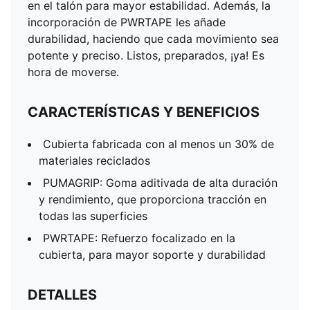
en el talón para mayor estabilidad. Además, la
Cubierta de material textil
incorporación de PWRTAPE les añade
Con cordones
durabilidad, haciendo que cada movimiento sea
Drop de talón a punta: 8mm
potente y preciso. Listos, preparados, ¡ya! Es
Producto recomendado para pies con pronación
hora de moverse.
neutra
Detalles de la marca PUMA
CARACTERÍSTICAS Y BENEFICIOS
Cubierta fabricada con al menos un 30% de
materiales reciclados
PUMAGRIP: Goma aditivada de alta duración
y rendimiento, que proporciona tracción en
todas las superficies
PWRTAPE: Refuerzo focalizado en la
cubierta, para mayor soporte y durabilidad
DETALLES