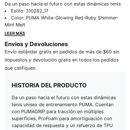
Da un paso hacia el futuro con estas dinámicas tenis
unisex de entrenamiento PUMA. Cuentan con
Estilo
:
310282_17
PUMAGRIP para tracción en múltiples superficies,
Color
:
PUMA White-Glowing Red-Ruby Shimmer-
ProFoam para amortiguación con capacidad de
Mint Melt
respuesta y un refuerzo de TPU en el talón para
LEER MÁS
mayor estabilidad. Además, la incorporación de
Envios y Devoluciones
PWRTAPE les añade durabilidad, haciendo que cada
Envío estándar gratis en pedidos de más de $60 sin
movimiento sea potente y preciso. Listos, preparados,
¡ya! Es hora de moverse.
impuestos y devolución gratis en todos los pedidos
CARACTERÍSTICAS Y BENEFICIOS
que califiquen.
Cubierta fabricada con al menos un 30% de
materiales reciclados
HISTORIA DEL PRODUCTO
PUMAGRIP: Goma aditivada de alta duración y
rendimiento, que proporciona tracción en todas las
Da un paso hacia el futuro con estas dinámicas
superficies
tenis unisex de entrenamiento PUMA. Cuentan
PWRTAPE: Refuerzo focalizado en la cubierta, para
con PUMAGRIP para tracción en múltiples
mayor soporte y durabilidad
superficies, ProFoam para amortiguación con
DETALLES
capacidad de respuesta y un refuerzo de TPU
Calce regular