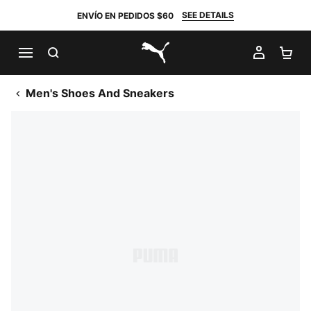
SEE DETAILS
ENVÍO EN PEDIDOS $60
BUSCAR
MI CUE
CA
PUMA.com
Men's Shoes And Sneakers