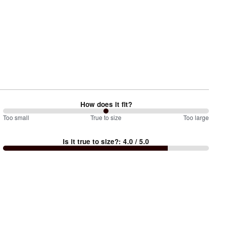
How does it fit?
100
Too small
%
True to size
Too large
between
Is it true to size?
:
4.0
/ 5.0
Too
small
and
True
to
size