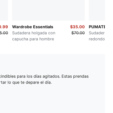
0.99
Wardrobe Essentials
$35.00
PUMATECH
5.00
Sudadera holgada con
$70.00
Sudadera ho
capucha para hombre
redondo pa
ndibles para los días agitados. Estas prendas
ar lo que te depare el día.