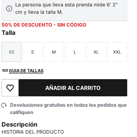
La persona que lleva esta prenda mide 6' 2"
cm y lleva la talla M.
50% DE DESCUENTO - SIN CÓDIGO
Talla
XS
S
M
L
XL
XXL
Talla
Talla
Talla
Talla
Talla
Talla
GUIA DE TALLAS
AÑADIR AL CARRITO
Añadir a la lista de deseos
Devoluciones gratuitas en todos los pedidos que
califiquen
Descripción
HISTORIA DEL PRODUCTO