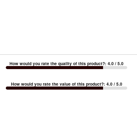
How would you rate the quality of this product?
:
4.0
/ 5.0
How would you rate the value of this product?
:
4.0
/ 5.0