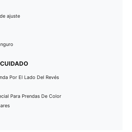
de ajuste
canguro
 CUIDADO
enda Por El Lado Del Revés
ecial Para Prendas De Color
lares