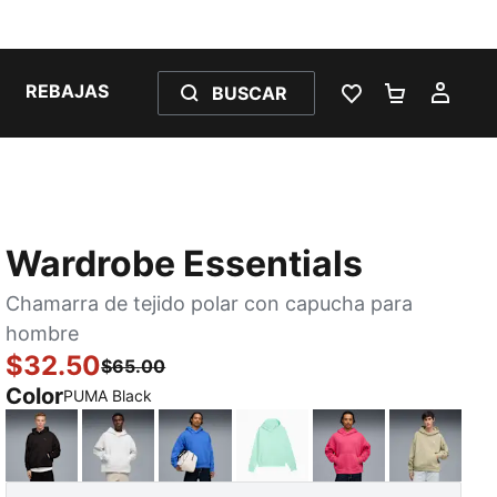
REBAJAS
BUSCAR
LISTA DE DESE
CARRITO 
MI C
Wardrobe Essentials
Chamarra de tejido polar con capucha para
hombre
$32.50
$65.00
Color
PUMA Black
PUMA Black
White Glow Heather
Mountain Blue
Mint Melt
PUMA Pink
Pebble 