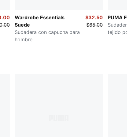
8.00
Wardrobe Essentials
$32.50
PUMA Essen
0.00
Suede
$65.00
Sudadera co
Sudadera con capucha para
tejido polar
hombre