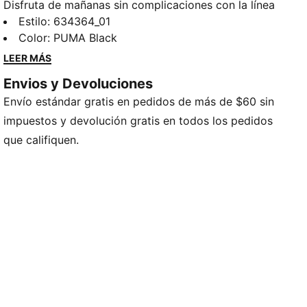
Disfruta de mañanas sin complicaciones con la línea
Wardrobe Essentials de PUMA. Son tus prendas
Estilo
:
634364_01
imprescindibles para los días agitados. Estas prendas
Color
:
PUMA Black
versátiles, que combinan un estilo retro con un toque
LEER MÁS
moderno, te mantendrán cómodo y elegante, sin
Envios y Devoluciones
importar lo que te depare el día.
Envío estándar gratis en pedidos de más de $60 sin
CARACTERÍSTICAS Y BENEFICIOS
Producto fabricado con al menos un 50 % de
impuestos y devolución gratis en todos los pedidos
materiales reciclados.
que califiquen.
DETALLES
Corte: Cuadrado
Material principal: Lana
Capucha con cordones de ajuste
Manga larga
Largo: Corto
Bolsillos: Bolsillo tipo canguro