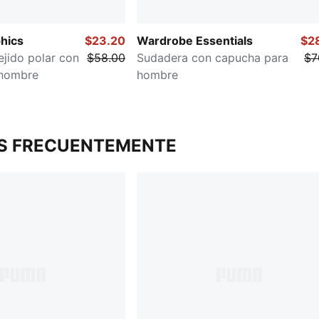
hics
$23.20
Wardrobe Essentials
$2
jido polar con
$58.00
Sudadera con capucha para
$7
 hombre
hombre
S FRECUENTEMENTE