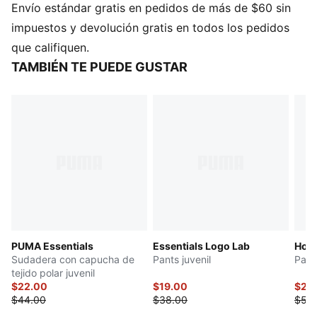
Envío estándar gratis en pedidos de más de $60 sin
impuestos y devolución gratis en todos los pedidos
que califiquen.
TAMBIÉN TE PUEDE GUSTAR
PUMA Essentials
Essentials Logo Lab
Hoop
Sudadera con capucha de
Pants juvenil
Pant
tejido polar juvenil
$22.00
$19.00
$25
$44.00
$38.00
$50