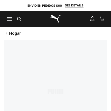
SEE DETAILS
ENVÍO EN PEDIDOS $60
BUSCAR
MI CUE
CA
PUMA.com
Hogar