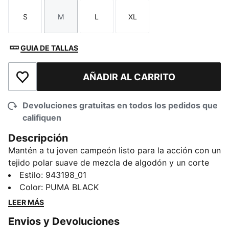
S
M
L
XL
Talla
Talla
Talla
Talla
GUIA DE TALLAS
AÑADIR AL CARRITO
Añadir a la lista de deseos
Devoluciones gratuitas en todos los pedidos que
califiquen
Descripción
Mantén a tu joven campeón listo para la acción con un
tejido polar suave de mezcla de algodón y un corte
holgado. Los puños acanalados añaden un toque
Estilo
:
943198_01
deportivo, mientras que la cintura elástica facilita los
Color
:
PUMA BLACK
movimientos. Perfectas para los días de colegio o las
LEER MÁS
aventuras de fin de semana, estas favoritas de PUMA
Envios y Devoluciones
aportan energía desenfadada a cada momento.