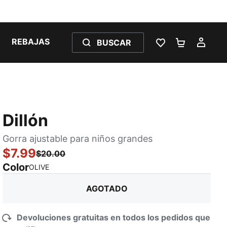
REBAJAS
BUSCAR
LISTA DE DESE
CARRITO 
MI C
Dillón
Gorra ajustable para niños grandes
$7.99
$20.00
Color
:
agotado
OLIVE
AGOTADO
Devoluciones gratuitas en todos los pedidos que