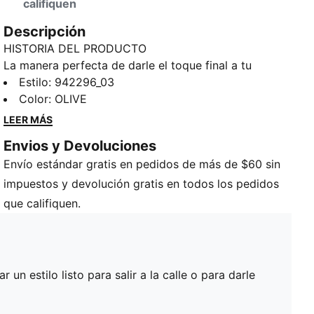
califiquen
Descripción
HISTORIA DEL PRODUCTO
La manera perfecta de darle el toque final a tu
conjunto favorito está aquí. Usa esta gorra para
Estilo
:
942296_03
complementar un estilo listo para salir a la calle o
Color
:
OLIVE
para darle vibras PUMA a tu ensamble relajado
LEER MÁS
favorito.
Envios y Devoluciones
DETALLES
Envío estándar gratis en pedidos de más de $60 sin
100 % poliéster
Borde curvo
impuestos y devolución gratis en todos los pedidos
Ajustable
que califiquen.
Detalles de la marca PUMA
un estilo listo para salir a la calle o para darle