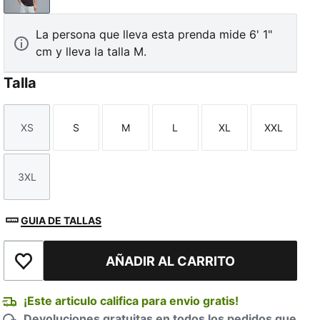
La persona que lleva esta prenda mide 6' 1"
cm y lleva la talla M.
Talla
XS
S
M
L
XL
XXL
Talla
Talla
Talla
Talla
Talla
Talla
3XL
Talla
GUIA DE TALLAS
AÑADIR AL CARRITO
Añadir a la lista de deseos
¡Este articulo califica para envio gratis!
Devoluciones gratuitas en todos los pedidos que