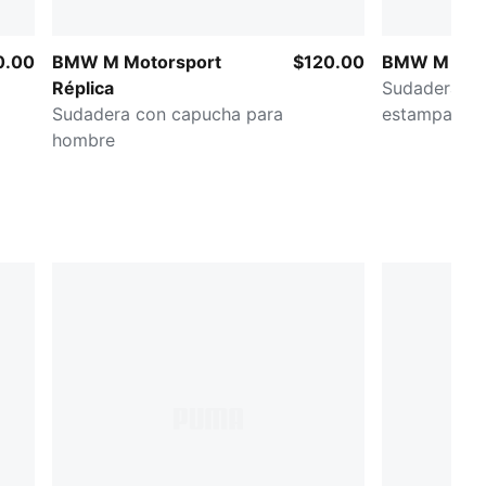
0.00
BMW M Motorsport
$120.00
BMW M Mot
Réplica
Sudadera co
Sudadera con capucha para
estampada 
hombre