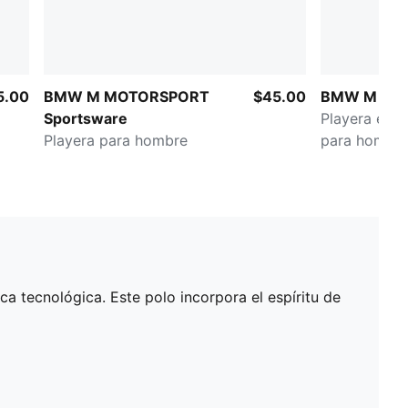
5.00
BMW M MOTORSPORT
$45.00
BMW M Mot
Sportsware
Playera est
Playera para hombre
para hombr
ca tecnológica. Este polo incorpora el espíritu de