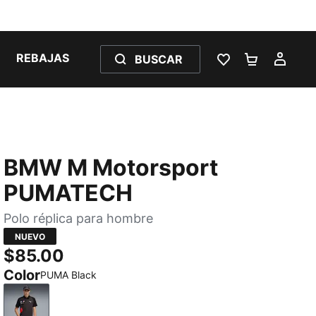
REBAJAS
BUSCAR
LISTA DE DESE
CARRITO 
MI C
BMW M Motorsport
PUMATECH
Polo réplica para hombre
NUEVO
$85.00
Color
PUMA Black
PUMA Black