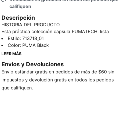
califiquen
Descripción
HISTORIA DEL PRODUCTO
Esta práctica colección cápsula PUMATECH, lista
para la urbe, regresa con funcionalidad visible y una
Estilo
:
713718_01
estética tecnológica. Este polo incorpora el espíritu
Color
:
PUMA Black
de BMW M Motorsport a tu look con las franjas M.
LEER MÁS
CARACTERÍSTICAS Y BENEFICIOS
Envios y Devoluciones
Fabricado con al menos un 90% de materiales
Envío estándar gratis en pedidos de más de $60 sin
reciclados
DETALLES
impuestos y devolución gratis en todos los pedidos
Producto diseñado para: Lifestyle by PUMA
que califiquen.
Corte: regular
Largo: regular
Cuello: camisero
Tipo de material principal: jersey simple
Cierre: botón
Mangas cortas