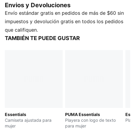
Envios y Devoluciones
aspecto impecable, sin importar qué te depare el día.
Envío estándar gratis en pedidos de más de $60 sin
DETALLES
Corte: Corte recto cómodo.
impuestos y devolución gratis en todos los pedidos
Material principal: Jersey simple
que califiquen.
Cuello: Cuello redondo
TAMBIÉN TE PUEDE GUSTAR
Escote acanalado
Manga corta
Largo: regular
Essentials
PUMA Essentials
Est
Camiseta ajustada para
Playera con logo de texto
Play
mujer
para mujer