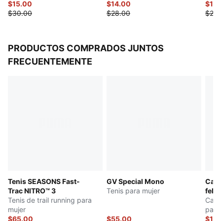
$15.00
$14.00
$12.
$30.00
$28.00
$25.
PRODUCTOS COMPRADOS JUNTOS
FRECUENTEMENTE
Tenis SEASONS Fast-
GV Special Mono
Calc
Trac NITRO™ 3
Tenis para mujer
felp
Tenis de trail running para
Calc
mujer
pare
$65.00
$55.00
$12