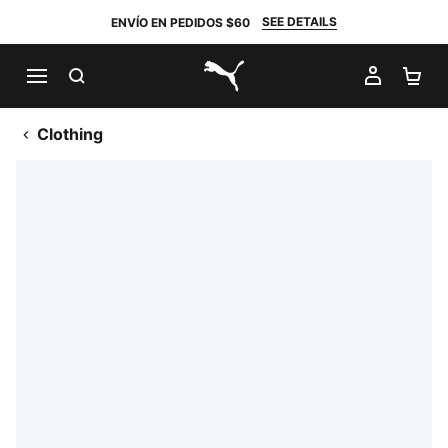
SEE DETAILS
ENVÍO EN PEDIDOS $60
BUSCAR
MI CUE
CA
PUMA.com
Clothing