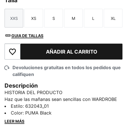
Talla
XXS
XS
S
M
L
XL
Talla
Talla
Talla
Talla
Talla
Talla
GUIA DE TALLAS
AÑADIR AL CARRITO
Añadir a la lista de deseos
Devoluciones gratuitas en todos los pedidos que
califiquen
Descripción
HISTORIA DEL PRODUCTO
Haz que las mañanas sean sencillas con WARDROBE
Essentials de PUMA. Estos son tus opciones
Estilo
:
632043_01
imprescindibles para los días ajetreados. Estas
Color
:
PUMA Black
prendas versátiles, que combinan un estilo retro con
LEER MÁS
un toque moderno, te mantendrán cómodo y con un