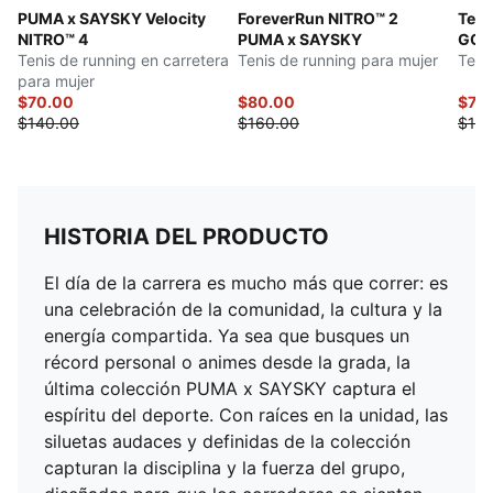
PUMA x SAYSKY Velocity
ForeverRun NITRO™ 2
Teni
NITRO™ 4
PUMA x SAYSKY
GOR
Tenis de running en carretera
Tenis de running para mujer
Teni
para mujer
$70.00
$80.00
$74.
$140.00
$160.00
$150
HISTORIA DEL PRODUCTO
El día de la carrera es mucho más que correr: es
una celebración de la comunidad, la cultura y la
energía compartida. Ya sea que busques un
récord personal o animes desde la grada, la
última colección PUMA x SAYSKY captura el
espíritu del deporte. Con raíces en la unidad, las
siluetas audaces y definidas de la colección
capturan la disciplina y la fuerza del grupo,