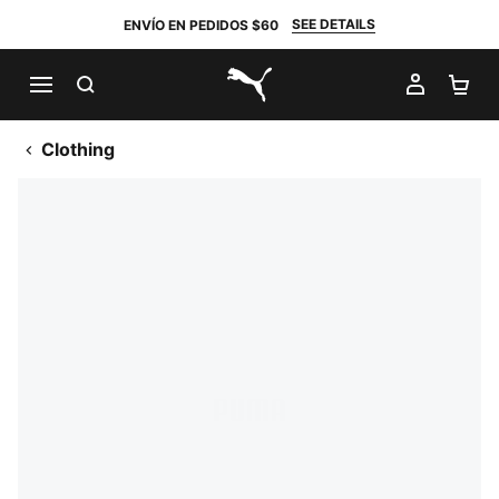
SEE DETAILS
ENVÍO EN PEDIDOS $60
BUSCAR
MI CUE
CA
PUMA.com
Clothing