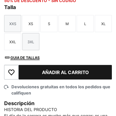
50% DE DESCUENTO - SIN CÓDIGO
Talla
XXS
XS
S
M
L
XL
Talla
Talla
Talla
Talla
Talla
Talla
XXL
3XL
Talla
Talla
GUIA DE TALLAS
AÑADIR AL CARRITO
Añadir a la lista de deseos
Devoluciones gratuitas en todos los pedidos que
califiquen
Descripción
HISTORIA DEL PRODUCTO
El día de la carrera es mucho más que correr: es una