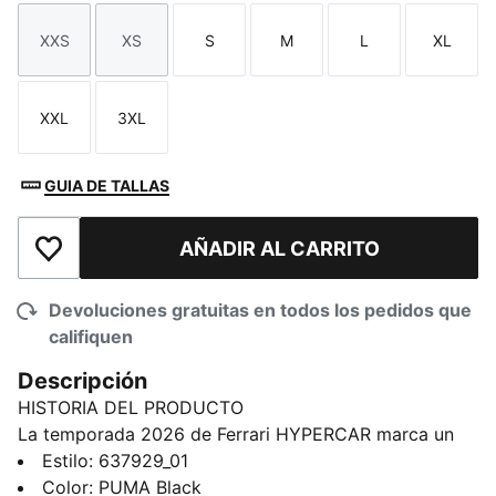
XXS
XS
S
M
L
XL
Talla
Talla
Talla
Talla
Talla
Talla
XXL
3XL
Talla
Talla
GUIA DE TALLAS
AÑADIR AL CARRITO
Añadir a la lista de deseos
Devoluciones gratuitas en todos los pedidos que
califiquen
Descripción
HISTORIA DEL PRODUCTO
La temporada 2026 de Ferrari HYPERCAR marca un
nuevo capítulo en las carreras modernas. Inspirada en
Estilo
:
637929_01
los llamativos colores del Ferrari 499, la playera con
Color
:
PUMA Black