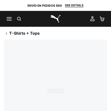
SEE DETAILS
ENVÍO EN PEDIDOS $60
BUSCAR
MI CUE
CA
PUMA.com
T-Shirts + Tops