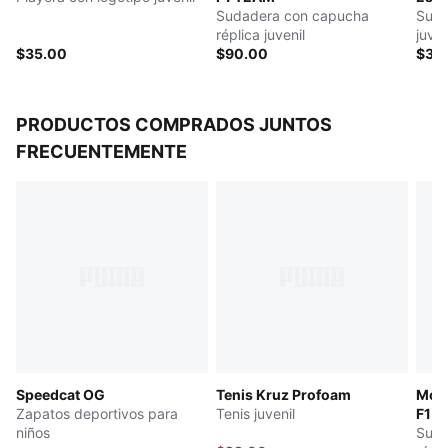
Sudadera con capucha
Suda
réplica juvenil
juven
$35.00
$90.00
$35
PRODUCTOS COMPRADOS JUNTOS
FRECUENTEMENTE
Speedcat OG
Tenis Kruz Profoam
McL
Zapatos deportivos para
Tenis juvenil
F1 
niños
Suda