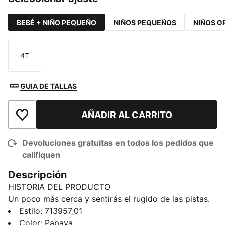
BEBÉ + NIÑO PEQUEÑO
NIÑOS PEQUEÑOS
NIÑOS G
4T
Talla
GUIA DE TALLAS
AÑADIR AL CARRITO
Añadir a la lista de deseos
Devoluciones gratuitas en todos los pedidos que
califiquen
Descripción
HISTORIA DEL PRODUCTO
Un poco más cerca y sentirás el rugido de las pistas.
La primera colección McLAREN MASTERCARD F1
Estilo
:
713957_01
TEAM Réplica te lleva al podio del estilo. Con clásicas
Color
:
Papaya