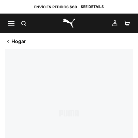
SEE DETAILS
ENVÍO EN PEDIDOS $60
BUSCAR
MI CUE
CA
PUMA.com
Hogar