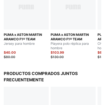
Manga corta
Largo: Regular
Detalles PUMA x ASTON MARTIN ARAMCO F1® TEAM
PUMA x ASTON MARTIN
PUMA x ASTON MARTIN
PUM
ARAMCO F1® TEAM
ARAMCO F1® TEAM
ARA
Jersey para hombre
Playera polo réplica para
Cham
hombre
hom
$40.00
$103.99
$60
$80.00
$130.00
$120
PRODUCTOS COMPRADOS JUNTOS
FRECUENTEMENTE