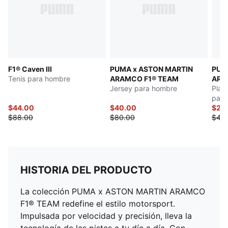
F1® Caven III
PUMA x ASTON MARTIN
PUM
Tenis para hombre
ARAMCO F1® TEAM
ARA
Jersey para hombre
Play
para
$44.00
$40.00
$22
$88.00
$80.00
$45
HISTORIA DEL PRODUCTO
La colección PUMA x ASTON MARTIN ARAMCO
F1® TEAM redefine el estilo motorsport.
Impulsada por velocidad y precisión, lleva la