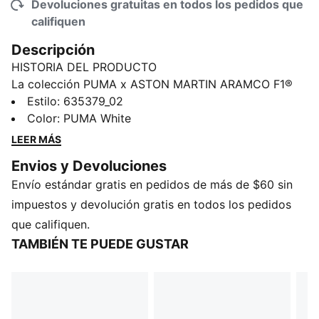
Devoluciones gratuitas en todos los pedidos que
califiquen
Descripción
HISTORIA DEL PRODUCTO
La colección PUMA x ASTON MARTIN ARAMCO F1®
TEAM redefine el estilo motorsport. Impulsada por
Estilo
:
635379_02
velocidad y precisión, lleva la tecnología de las pistas
Color
:
PUMA White
a tu día a día. Con diseños aerodinámicos y audaces,
LEER MÁS
sus prendas, tenis y accesorios están pensados para
Envios y Devoluciones
que te muevas rápido, te vistas con estilo y te
Envío estándar gratis en pedidos de más de $60 sin
adueñes de cada momento.
CARACTERÍSTICAS Y BENEFICIOS
impuestos y devolución gratis en todos los pedidos
Producto fabricado con al menos un 20% de algodón
que califiquen.
reciclado
TAMBIÉN TE PUEDE GUSTAR
DETALLES
Corte oversize
Jersey de algodón
Cuello redondo