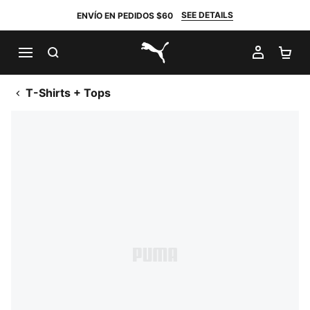
SEE DETAILS
ENVÍO EN PEDIDOS $60
BUSCAR
MI CUE
CA
PUMA.com
T-Shirts + Tops