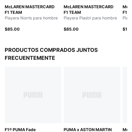
Detalles PUMA y de la marca en colaboración
McLAREN MASTERCARD
McLAREN MASTERCARD
McL
F1 TEAM
F1 TEAM
F1 
Playera Norris para hombre
Playera Piastri para hombre
Play
$85.00
$85.00
$10
PRODUCTOS COMPRADOS JUNTOS
FRECUENTEMENTE
F1® PUMA Fade
PUMA x ASTON MARTIN
McL