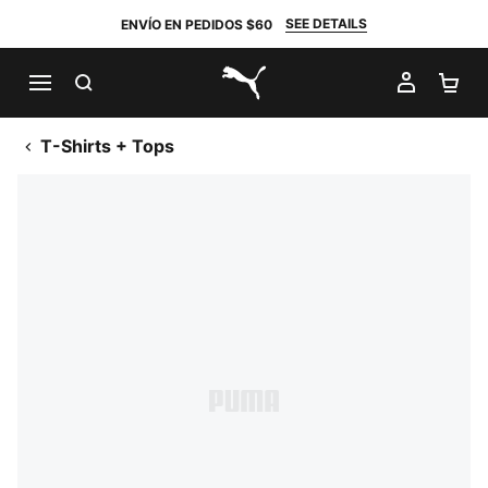
SEE DETAILS
ENVÍO EN PEDIDOS $60
BUSCAR
MI CUE
CA
PUMA.com
T-Shirts + Tops