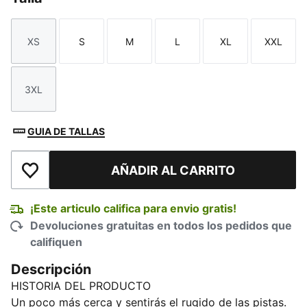
XS
S
M
L
XL
XXL
Talla
Talla
Talla
Talla
Talla
Talla
3XL
Talla
GUIA DE TALLAS
AÑADIR AL CARRITO
Añadir a la lista de deseos
¡Este articulo califica para envio gratis!
Devoluciones gratuitas en todos los pedidos que
califiquen
Descripción
HISTORIA DEL PRODUCTO
Un poco más cerca y sentirás el rugido de las pistas.