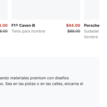
4.00
F1® Caven III
$44.00
Porsche Le
8.00
Tenis para hombre
$88.00
Sudadera co
hombre
inando materiales premium con diseños
. Sea en las pistas o en las calles, encarna el