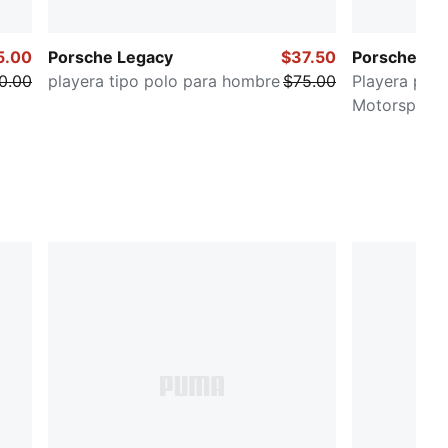
5.00
Porsche Legacy
$37.50
Porsche Le
0.00
playera tipo polo para hombre
$75.00
Playera par
Motorsport