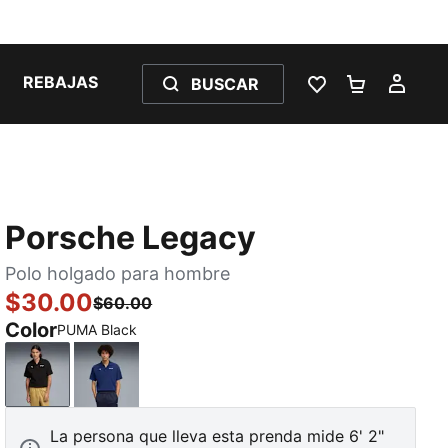
REBAJAS
BUSCAR
LISTA DE DESE
CARRITO 
MI C
Porsche Legacy
Polo holgado para hombre
$30.00
$60.00
Color
PUMA Black
PUMA Black
Blue Jewel
La persona que lleva esta prenda mide 6' 2"