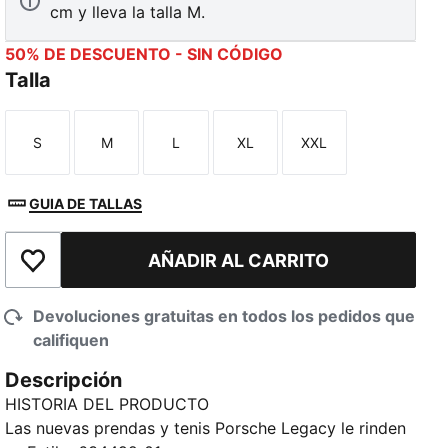
cm y lleva la talla M.
50% DE DESCUENTO - SIN CÓDIGO
Talla
S
M
L
XL
XXL
Talla
Talla
Talla
Talla
Talla
GUIA DE TALLAS
AÑADIR AL CARRITO
Añadir a la lista de deseos
Devoluciones gratuitas en todos los pedidos que
califiquen
Descripción
HISTORIA DEL PRODUCTO
Las nuevas prendas y tenis Porsche Legacy le rinden