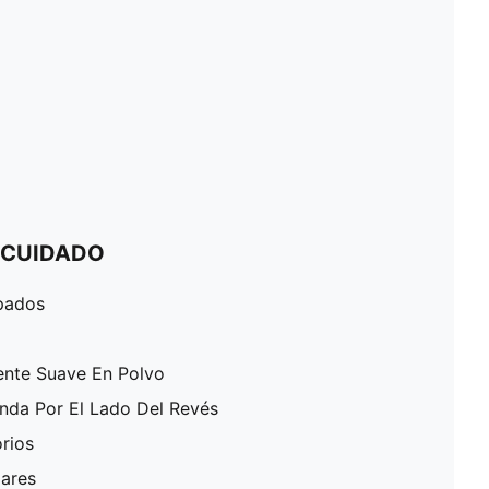
 CUIDADO
pados
ente Suave En Polvo
enda Por El Lado Del Revés
rios
lares