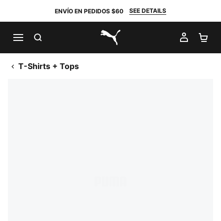
SEE DETAILS
ENVÍO EN PEDIDOS $60
BUSCAR
MI CUE
CA
PUMA.com
T-Shirts + Tops