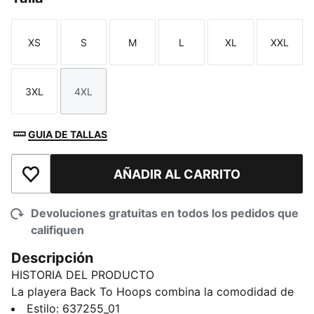
XS
S
M
L
XL
XXL
Talla
Talla
Talla
Talla
Talla
Talla
3XL
4XL
Talla
Talla
GUIA DE TALLAS
AÑADIR AL CARRITO
Añadir a la lista de deseos
Devoluciones gratuitas en todos los pedidos que
califiquen
Descripción
HISTORIA DEL PRODUCTO
La playera Back To Hoops combina la comodidad de
una playera oversized con toda la actitud de la
Estilo
:
637255_01