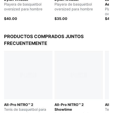
Playera de basquetbol
Playera de basquetbol
Aer
oversized para hombre
oversized para hombre
Play
over
$40.00
$35.00
$45
PRODUCTOS COMPRADOS JUNTOS
FRECUENTEMENTE
All-Pro NITRO™ 2
All-Pro NITRO™ 2
All-
Tenis de basquetbol para
Showtime
Teni