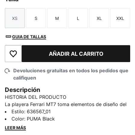
XS
S
M
L
XL
XXL
Talla
Talla
Talla
Talla
Talla
Talla
GUIA DE TALLAS
AÑADIR AL CARRITO
Añadir a la lista de deseos
Devoluciones gratuitas en todos los pedidos que
califiquen
Descripción
HISTORIA DEL PRODUCTO
La playera Ferrari MT7 toma elementos de diseño del
legado de carreras de Scuderia Ferrari con precisión,
Estilo
:
636567_01
actitud y una energía inconfundible. Los paneles en
Color
:
PUMA Black
contraste y los icónicos parches en el pecho
LEER MÁS
mantienen un look impecable.