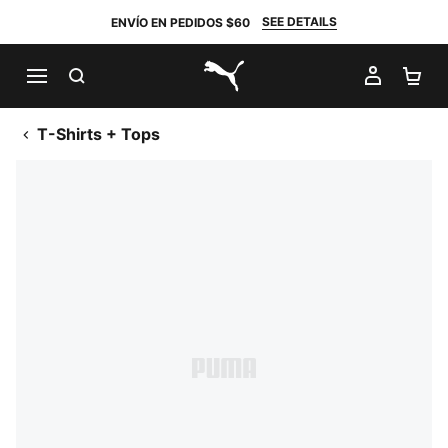
SEE DETAILS
ENVÍO EN PEDIDOS $60
BUSCAR
MI CUE
CA
PUMA.com
T-Shirts + Tops