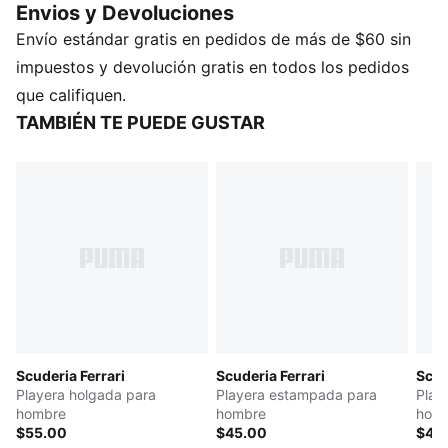
Envios y Devoluciones
CARACTERÍSTICAS Y BENEFICIOS
Envío estándar gratis en pedidos de más de $60 sin
Producto fabricado con al menos un 20% de
materiales reciclados
impuestos y devolución gratis en todos los pedidos
DETALLES
que califiquen.
Producto diseñado para: Lifestyle by PUMA
TAMBIÉN TE PUEDE GUSTAR
Corte: regular
Largo: regular
Cuello: redondo
Tipo de material principal: jersey simple
Detalles de las marcas Scuderia Ferrari y PUMA
Scuderia Ferrari
Scuderia Ferrari
Scud
Playera holgada para
Playera estampada para
Play
hombre
hombre
hom
$55.00
$45.00
$45