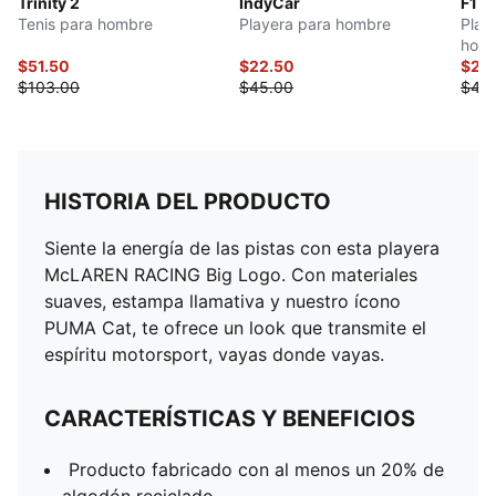
Trinity 2
IndyCar
F1 
Tenis para hombre
Playera para hombre
Play
hom
$51.50
$22.50
$22
$103.00
$45.00
$45
HISTORIA DEL PRODUCTO
Siente la energía de las pistas con esta playera
McLAREN RACING Big Logo. Con materiales
suaves, estampa llamativa y nuestro ícono
PUMA Cat, te ofrece un look que transmite el
espíritu motorsport, vayas donde vayas.
CARACTERÍSTICAS Y BENEFICIOS
Producto fabricado con al menos un 20% de