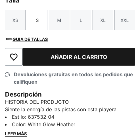
Talla
XS
S
M
L
XL
XXL
Talla
Talla
Talla
Talla
Talla
Talla
GUIA DE TALLAS
AÑADIR AL CARRITO
Añadir a la lista de deseos
Devoluciones gratuitas en todos los pedidos que
califiquen
Descripción
HISTORIA DEL PRODUCTO
Siente la energía de las pistas con esta playera
McLAREN RACING Big Logo. Con materiales suaves,
Estilo
:
637532_04
estampa llamativa y nuestro ícono PUMA Cat, te
Color
:
White Glow Heather
ofrece un look que transmite el espíritu motorsport,
LEER MÁS
vayas donde vayas.