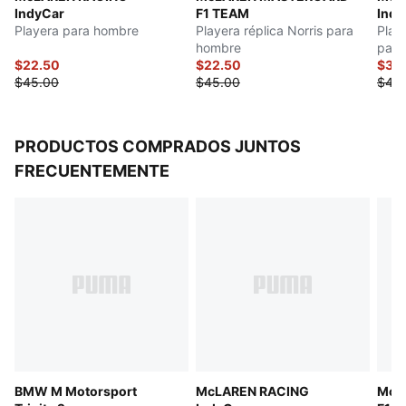
IndyCar
F1 TEAM
Indy
Playera para hombre
Playera réplica Norris para
Play
hombre
para
$22.50
$22.50
$35
$45.00
$45.00
$45
PRODUCTOS COMPRADOS JUNTOS
FRECUENTEMENTE
BMW M Motorsport
McLAREN RACING
McL