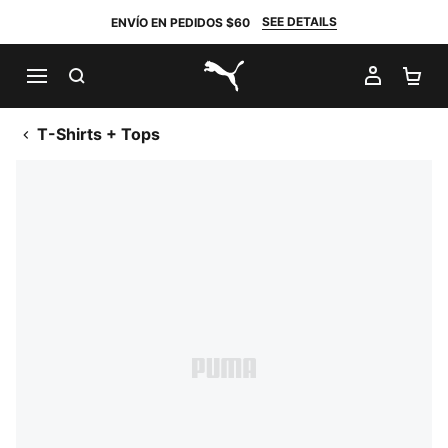
SEE DETAILS
ENVÍO EN PEDIDOS $60
BUSCAR
MI CUE
CA
PUMA.com
T-Shirts + Tops