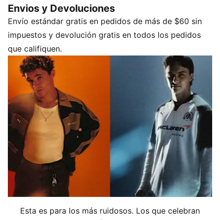
Envios y Devoluciones
CARACTERÍSTICAS Y BENEFICIOS
Envío estándar gratis en pedidos de más de $60 sin
Producto fabricado con al menos un 20% de algodón
reciclado
impuestos y devolución gratis en todos los pedidos
DETALLES
que califiquen.
Corte regular
Jersey de algodón
Cuello redondo
Manga corta
Largo: Regular
Detalles de las marcas PUMA y McLAREN RACING
Esta es para los más ruidosos. Los que celebran