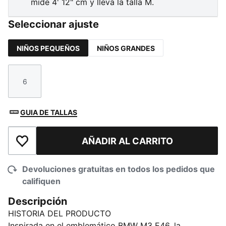
mide 4' 12" cm y lleva la talla M.
Seleccionar ajuste
NIÑOS PEQUEÑOS
NIÑOS GRANDES
6
Talla
GUIA DE TALLAS
AÑADIR AL CARRITO
Añadir a la lista de deseos
Devoluciones gratuitas en todos los pedidos que
califiquen
Descripción
HISTORIA DEL PRODUCTO
Inspirada en el emblemático BMW M3 E46, la