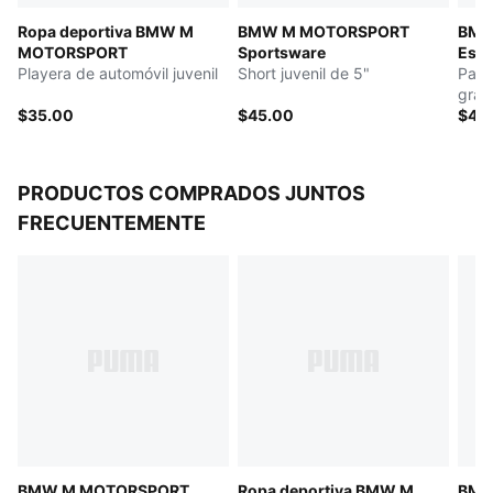
Ropa deportiva BMW M
BMW M MOTORSPORT
BMW
MOTORSPORT
Sportsware
Esse
Playera de automóvil juvenil
Short juvenil de 5"
Pant
gran
$35.00
$45.00
$40
PRODUCTOS COMPRADOS JUNTOS
FRECUENTEMENTE
BMW M MOTORSPORT
Ropa deportiva BMW M
BMW