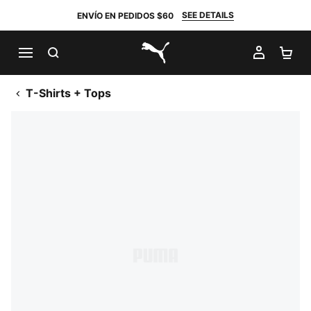
SEE DETAILS
ENVÍO EN PEDIDOS $60
BUSCAR
MI CUE
CA
PUMA.com
T-Shirts + Tops