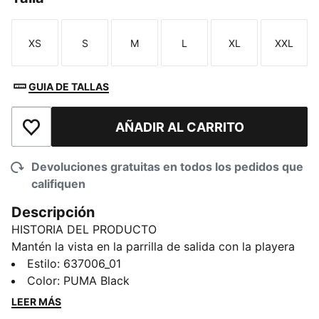
XS
S
M
L
XL
XXL
Talla
Talla
Talla
Talla
Talla
Talla
GUIA DE TALLAS
AÑADIR AL CARRITO
Añadir a la lista de deseos
Devoluciones gratuitas en todos los pedidos que
califiquen
Descripción
HISTORIA DEL PRODUCTO
Mantén la vista en la parrilla de salida con la playera
Ferrari Graphic. La actitud de la Fórmula 1® cobra
Estilo
:
637006_01
fuerza con estampados inspirados en pilotos de
Color
:
PUMA Black
carreras. Suave, fácil de usar y siempre lista para
LEER MÁS
representarte.