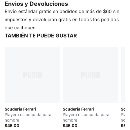
Envios y Devoluciones
CARACTERÍSTICAS Y BENEFICIOS
Envío estándar gratis en pedidos de más de $60 sin
Producto fabricado con al menos un 20% de
materiales reciclados
impuestos y devolución gratis en todos los pedidos
DETALLES
que califiquen.
Producto diseñado para: Lifestyle by PUMA
TAMBIÉN TE PUEDE GUSTAR
Corte: regular
Largo: regular
Cuello: redondo
Tipo de material principal: jersey simple
Detalles de las marcas Scuderia Ferrari y PUMA
Scuderia Ferrari
Scuderia Ferrari
Scud
Playera estampada para
Playera estampada para
Play
hombre
hombre
hom
$45.00
$45.00
$55