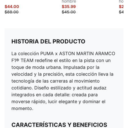
hombre
hom
$44.00
$35.99
$22
$88.00
$45.00
$45
HISTORIA DEL PRODUCTO
La colección PUMA x ASTON MARTIN ARAMCO
F1® TEAM redefine el estilo en la pista con un
toque de moda urbana. Impulsada por la
velocidad y la precisión, esta colección lleva la
tecnología de las carreras al movimiento
cotidiano. Diseño estilizado y actitud audaz
integrados en cada detalle: creada para
moverse rápido, lucir elegante y dominar el
momento.
CARACTERÍSTICAS Y BENEFICIOS