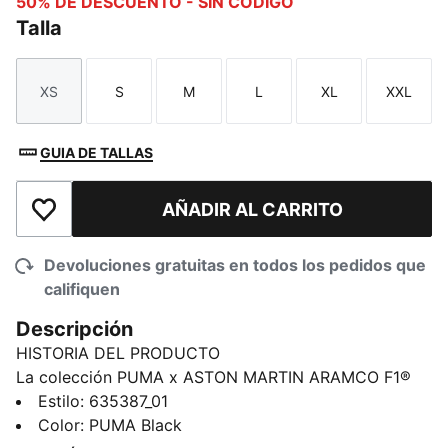
50% DE DESCUENTO - SIN CÓDIGO
Talla
XS
S
M
L
XL
XXL
Talla
Talla
Talla
Talla
Talla
Talla
GUIA DE TALLAS
AÑADIR AL CARRITO
Añadir a la lista de deseos
Devoluciones gratuitas en todos los pedidos que
califiquen
Descripción
HISTORIA DEL PRODUCTO
La colección PUMA x ASTON MARTIN ARAMCO F1®
TEAM redefine el estilo en la pista con un toque de
Estilo
:
635387_01
moda urbana. Impulsada por la velocidad y la
Color
:
PUMA Black