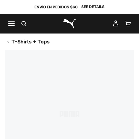
SEE DETAILS
ENVÍO EN PEDIDOS $60
BUSCAR
MI CUE
CA
PUMA.com
T-Shirts + Tops