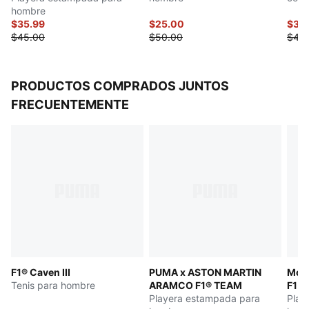
hombre
$35.99
$25.00
$35
$45.00
$50.00
$45
PRODUCTOS COMPRADOS JUNTOS
FRECUENTEMENTE
F1® Caven III
PUMA x ASTON MARTIN
McL
Tenis para hombre
ARAMCO F1® TEAM
F1 
Playera estampada para
Play