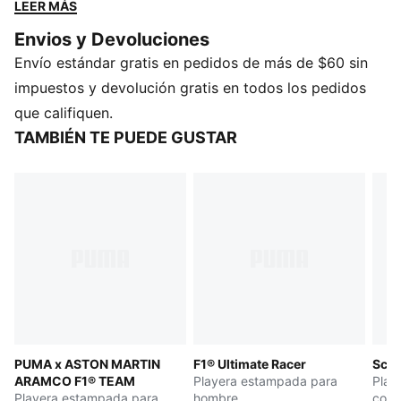
precisión, esta colección lleva la tecnología de las
LEER MÁS
carreras al movimiento cotidiano. Diseño estilizado y
Envios y Devoluciones
actitud audaz integrados en cada detalle: creada para
Envío estándar gratis en pedidos de más de $60 sin
moverse rápido, lucir elegante y dominar el momento.
CARACTERÍSTICAS Y BENEFICIOS
impuestos y devolución gratis en todos los pedidos
Fabricada con al menos un 20 % de algodón
que califiquen.
reciclado.
TAMBIÉN TE PUEDE GUSTAR
DETALLES
Corte: holgado
Material principal: jersey simple
Cuello: redondo
Mangas cortas
Largo: regular
Estampado de automóvil
Detalles de marca compartida
PUMA x ASTON MARTIN
F1® Ultimate Racer
Scud
ARAMCO F1® TEAM
Playera estampada para
Play
Playera estampada para
hombre
coch