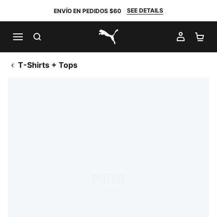
SEE DETAILS
ENVÍO EN PEDIDOS $60
BUSCAR
MI CUE
CA
PUMA.com
T-Shirts + Tops