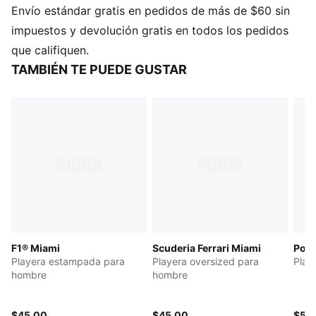
Envío estándar gratis en pedidos de más de $60 sin
CARACTERÍSTICAS Y BENEFICIOS
DETALLES
impuestos y devolución gratis en todos los pedidos
Corte: holgado
que califiquen.
Cuello: redondo
TAMBIÉN TE PUEDE GUSTAR
Mangas cortas
Largo: regular
Detalles de las marcas F1® y PUMA
F1® Miami
Scuderia Ferrari Miami
Pors
Playera estampada para
Playera oversized para
Play
hombre
hombre
$45.00
$45.00
$55