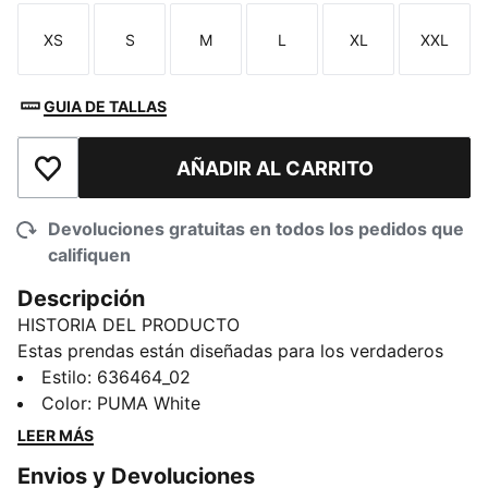
XS
S
M
L
XL
XXL
Talla
Talla
Talla
Talla
Talla
Talla
GUIA DE TALLAS
AÑADIR AL CARRITO
Añadir a la lista de deseos
Devoluciones gratuitas en todos los pedidos que
califiquen
Descripción
HISTORIA DEL PRODUCTO
Estas prendas están diseñadas para los verdaderos
entusiastas del motorsport y combinan materiales de
Estilo
:
636464_02
primera calidad, un diseño dinámico y la icónica
Color
:
PUMA White
marca del equipo. Demuestra tu amor por Miami con
LEER MÁS
esta playera F1®, que transmite la emoción de la pista
Envios y Devoluciones
gracias a su atrevido diseño gráfico.