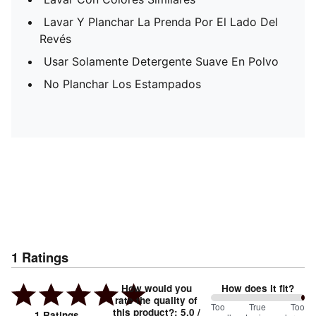
Lavar Y Planchar La Prenda Por El Lado Del
Revés
Usar Solamente Detergente Suave En Polvo
No Planchar Los Estampados
1
Ratings
How would you
How does it fit?
rate the quality of
200
Too
%
True
Too
this product?
:
5.0
/
1
Ratings