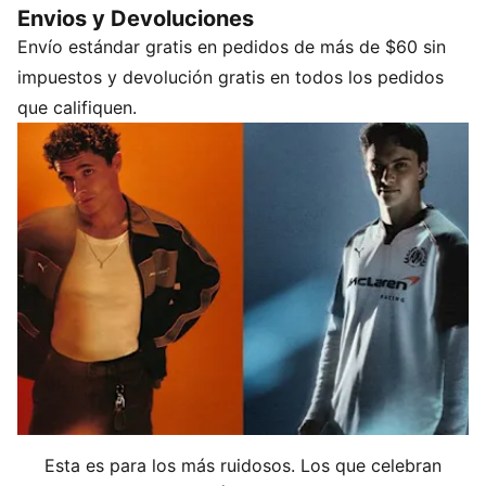
Envios y Devoluciones
CARACTERÍSTICAS Y BENEFICIOS
Envío estándar gratis en pedidos de más de $60 sin
Producto fabricado con al menos un 20% de algodón
reciclado
impuestos y devolución gratis en todos los pedidos
DETALLES
que califiquen.
Corte holgado
Jersey de algodón
Cuello redondo
Manga corta
Largo: Regular
Esta es para los más ruidosos. Los que celebran