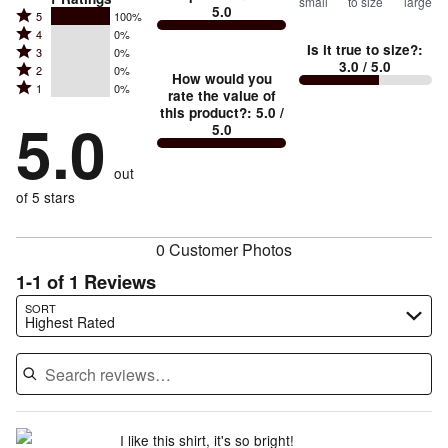
small
to size
large
5.0
between
Rated
5
100%
Rated
Too
4
0%
5
Is it true to size?
:
Rated
3
0%
4
small
stars
3.0
/ 5.0
Rated
2
0%
3
stars
How would you
by
and
Rated
1
0%
2
stars
rate the value of
by
100%
True
1
this product?
:
5.0
/
stars
by
5.0
0%
of
5.0
stars
to
by
0%
of
reviewers
by
size
0%
of
reviewers
out
0%
of
reviewers
of
of 5 stars
reviewers
reviewers
0 Customer Photos
1-1 of 1 Reviews
Search reviews…
SORT
Highest Rated
I like this shirt, it's so bright!