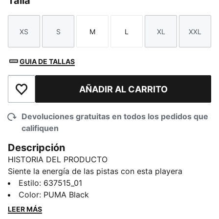
Talla
XS
S
M
L
XL
XXL
Talla
Talla
Talla
Talla
Talla
Talla
GUIA DE TALLAS
AÑADIR AL CARRITO
Añadir a la lista de deseos
Devoluciones gratuitas en todos los pedidos que
califiquen
Descripción
HISTORIA DEL PRODUCTO
Siente la energía de las pistas con esta playera
McLAREN MASTERCARD F1 TEAM. Presenta una gran
Estilo
:
637515_01
estampa en la espalda inspirada en las carreras. Sus
Color
:
PUMA Black
materiales suaves te mantienen cómodo, te lleve
LEER MÁS
donde te lleve el camino.