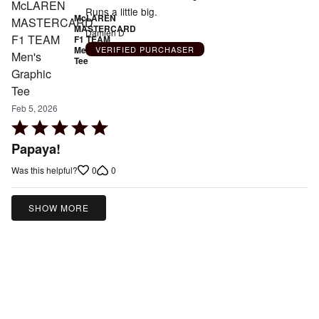
Runs a little big.
McLAREN
MASTERCARD
Damien D
F1 TEAM
Men's Graphic
VERIFIED PURCHASER
Tee
Feb 5, 2026
Rated
5
Papaya!
out
0
0
Was this helpful?
of
5
SHOW MORE