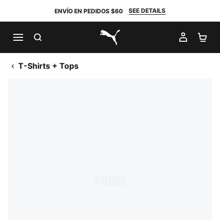
SEE DETAILS
ENVÍO EN PEDIDOS $60
BUSCAR
MI CUE
CA
PUMA.com
T-Shirts + Tops