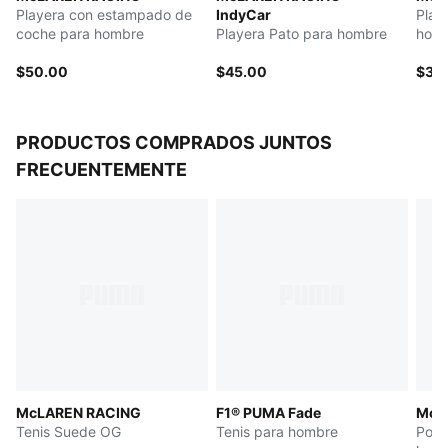
Playera con estampado de
IndyCar
Play
coche para hombre
Playera Pato para hombre
hom
$50.00
$45.00
$35
PRODUCTOS COMPRADOS JUNTOS
FRECUENTEMENTE
McLAREN RACING
F1® PUMA Fade
McL
Tenis Suede OG
Tenis para hombre
Polo