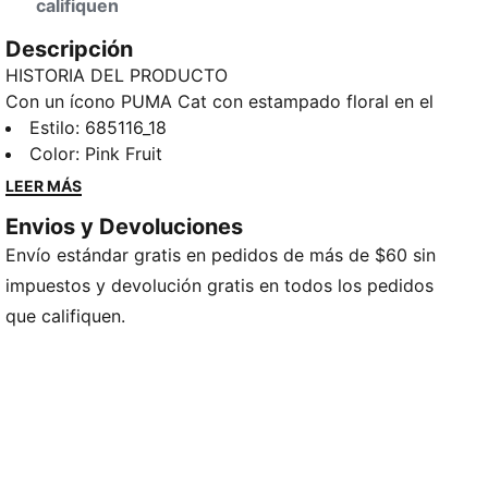
califiquen
Descripción
HISTORIA DEL PRODUCTO
Con un ícono PUMA Cat con estampado floral en el
pecho, esta playera es perfecta para tu vestidor. Su
Estilo
:
685116_18
cuello redondo en rib le añade un toque de estilo,
Color
:
Pink Fruit
convirtiéndola en la prenda perfecta para completar
LEER MÁS
tu look de todos los días.
Envios y Devoluciones
CARACTERÍSTICAS Y BENEFICIOS
Envío estándar gratis en pedidos de más de $60 sin
Producto fabricado con al menos un 20% de algodón
reciclado
impuestos y devolución gratis en todos los pedidos
DETALLES
que califiquen.
Corte regular
Jersey de algodón
Largo: Regular
Cuello redondo
Manga corta
PUMA adolescentes: Producto recomendado para