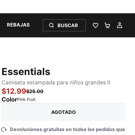
REBAJAS
BUSCAR
LISTA DE DESE
CARRITO 
MI C
Essentials
Camiseta estampada para niños grandes II
$12.99
$25.00
Color
:
agotado
Pink Fruit
AGOTADO
Devoluciones gratuitas en todos los pedidos que