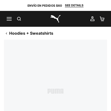
SEE DETAILS
ENVÍO EN PEDIDOS $60
BUSCAR
MI CUE
CA
PUMA.com
Hoodies + Sweatshirts