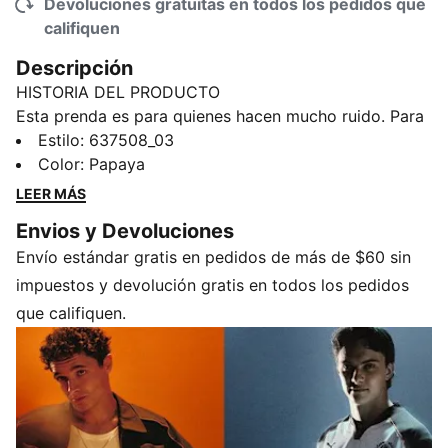
Devoluciones gratuitas en todos los pedidos que
califiquen
Descripción
HISTORIA DEL PRODUCTO
Esta prenda es para quienes hacen mucho ruido. Para
quienes celebran a todo volumen cada curva, cada
Estilo
:
637508_03
rebase, cada victoria. Presentamos la primera
Color
:
Papaya
colección PUMA x McLAREN RACING Lifestyle.
LEER MÁS
Creada para los aficionados e inspirada en las
Envios y Devoluciones
leyendas con las que crecieron, esta colección incluye
Envío estándar gratis en pedidos de más de $60 sin
una chamarra de pista de estilo vintage y un jersey
con diseño inspirado en el futbol que traen la energía
impuestos y devolución gratis en todos los pedidos
del pasado al presente. Porque cuando corres a todo
que califiquen.
volumen, tu estilo tiene que hacerle juego. Esta
sudadera hace un guiño a la cultura de las carreras
vintage.
CARACTERÍSTICAS Y BENEFICIOS
Fabricada con al menos un 20 % de algodón