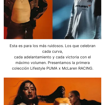
reciclado.
DETALLES
Corte: holgado
Tipo de material principal: jersey simple
Cuello: redondo
Mangas: largas
Largo: regular
Detalles de la marca PUMA y McLaren Racing
Esta es para los más ruidosos. Los que celebran
cada curva,
cada adelantamiento y cada victoria con el
máximo volumen. Presentamos la primera
colección Lifestyle PUMA x McLaren RACING.