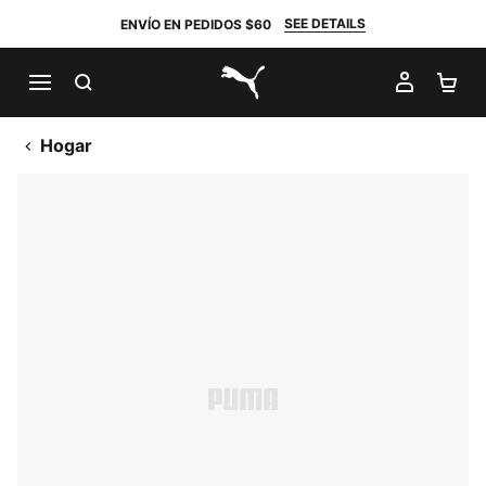
SEE DETAILS
ENVÍO EN PEDIDOS $60
BUSCAR
MI CUE
CA
PUMA.com
Hogar