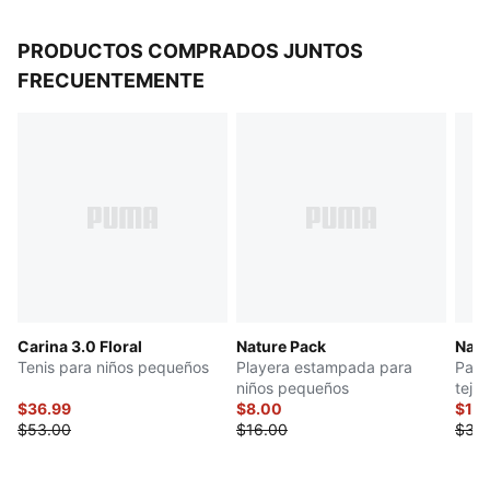
PRODUCTOS COMPRADOS JUNTOS
FRECUENTEMENTE
Carina 3.0 Floral
Nature Pack
Natu
Tenis para niños pequeños
Playera estampada para
Pant
niños pequeños
tejid
$36.99
$8.00
peq
$18
$53.00
$16.00
$36