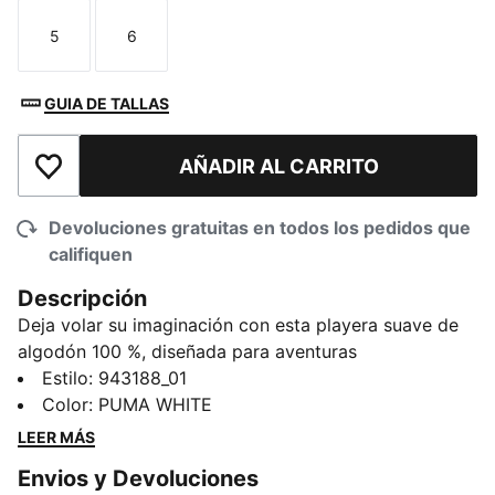
5
6
Talla
Talla
GUIA DE TALLAS
AÑADIR AL CARRITO
Añadir a la lista de deseos
Devoluciones gratuitas en todos los pedidos que
califiquen
Descripción
Deja volar su imaginación con esta playera suave de
algodón 100 %, diseñada para aventuras
interminables. Perfectos para salir a jugar, explorar el
Estilo
:
943188_01
parque o pasar las tardes en casa. Ligero y
Color
:
PUMA WHITE
transpirable, es un favorito aprobado por PUMA para
LEER MÁS
los más pequeños listos para afrontar el día con una
Envios y Devoluciones
gran sonrisa.