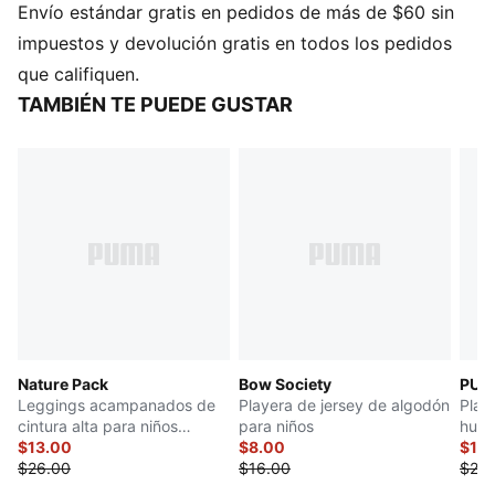
Envío estándar gratis en pedidos de más de $60 sin
impuestos y devolución gratis en todos los pedidos
que califiquen.
TAMBIÉN TE PUEDE GUSTAR
Nature Pack
Bow Society
PUMA
Leggings acampanados de
Playera de jersey de algodón
Play
cintura alta para niños
para niños
hume
pequeños
$13.00
$8.00
$11.
$26.00
$16.00
$22.