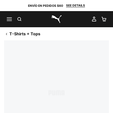
SEE DETAILS
ENVÍO EN PEDIDOS $60
BUSCAR
MI CUE
CA
PUMA.com
T-Shirts + Tops