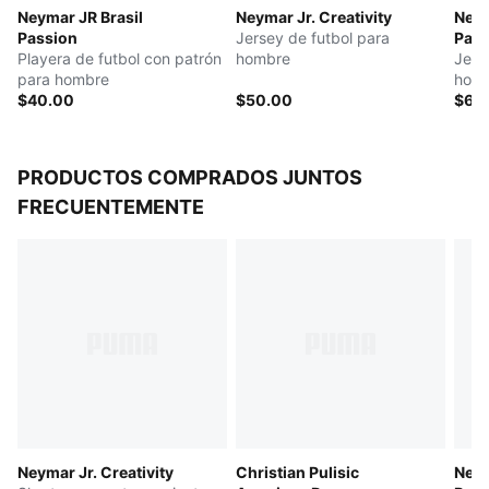
Neymar JR Brasil
Neymar Jr. Creativity
Neym
Passion
Jersey de futbol para
Pass
Playera de futbol con patrón
hombre
Jers
para hombre
hom
$40.00
$50.00
$60
PRODUCTOS COMPRADOS JUNTOS
FRECUENTEMENTE
Neymar Jr. Creativity
Christian Pulisic
Neym