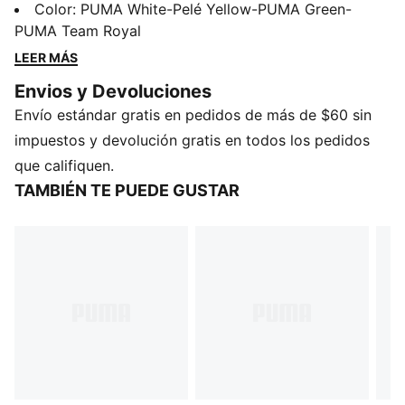
tus movimientos, para que te sientas cómodo tanto en
Color
:
PUMA White-Pelé Yellow-PUMA Green-
partidos informales como en sesiones callejeras.
PUMA Team Royal
Llévala siempre que quieras jugar, socializar o
LEER MÁS
simplemente mostrar tu pasión por el juego.
Envios y Devoluciones
CARACTERÍSTICAS Y BENEFICIOS
Envío estándar gratis en pedidos de más de $60 sin
DETALLES
Corte: regular
impuestos y devolución gratis en todos los pedidos
Tipo de material principal: jersey simple
que califiquen.
Cuello: redondo
TAMBIÉN TE PUEDE GUSTAR
Mangas cortas
Detalles de Neymar Jr. y de la marca PUMA