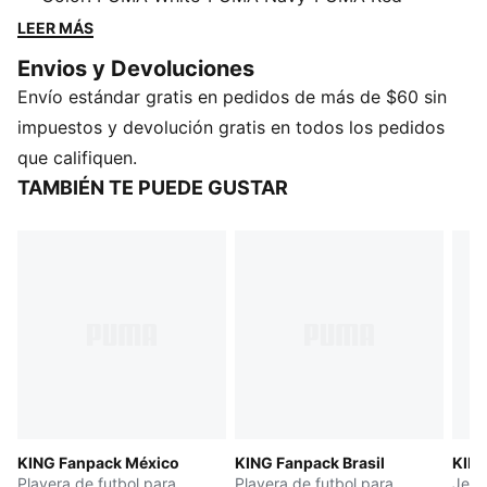
con un estilo de inspiración vintage, es un tributo a los
LEER MÁS
verdaderos campeones tanto dentro como fuera de la
Envios y Devoluciones
cancha.
Envío estándar gratis en pedidos de más de $60 sin
CARACTERÍSTICAS Y BENEFICIOS
DETALLES
impuestos y devolución gratis en todos los pedidos
Corte: regular
que califiquen.
Tipo de material principal: jersey simple
TAMBIÉN TE PUEDE GUSTAR
Cuello: redondo
Mangas cortas
Largo: regular
KING Fanpack México
KING Fanpack Brasil
KING
Playera de futbol para
Playera de futbol para
Jers