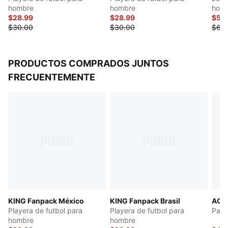
hombre
hombre
hom
$28.99
$28.99
$56
$30.00
$30.00
$60
PRODUCTOS COMPRADOS JUNTOS
FRECUENTEMENTE
KING Fanpack México
KING Fanpack Brasil
AC M
Playera de futbol para
Playera de futbol para
Pant
hombre
hombre