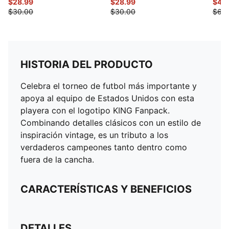
$28.99
$28.99
$47.
$30.00
$30.00
$60
HISTORIA DEL PRODUCTO
Celebra el torneo de futbol más importante y
apoya al equipo de Estados Unidos con esta
playera con el logotipo KING Fanpack.
Combinando detalles clásicos con un estilo de
inspiración vintage, es un tributo a los
verdaderos campeones tanto dentro como
fuera de la cancha.
CARACTERÍSTICAS Y BENEFICIOS
DETALLES