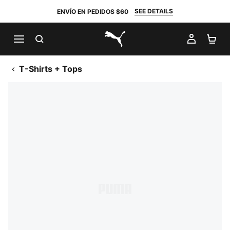
SEE DETAILS
ENVÍO EN PEDIDOS $60
BUSCAR
MI CUE
CA
PUMA.com
T-Shirts + Tops