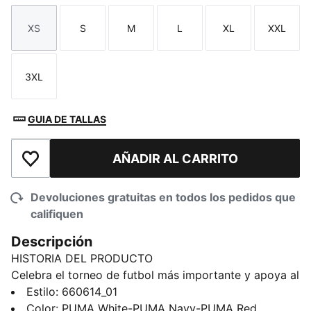
XS
S
M
L
XL
XXL
Talla
Talla
Talla
Talla
Talla
Talla
3XL
Talla
GUIA DE TALLAS
AÑADIR AL CARRITO
Añadir a la lista de deseos
Devoluciones gratuitas en todos los pedidos que
califiquen
Descripción
HISTORIA DEL PRODUCTO
Celebra el torneo de futbol más importante y apoya al
equipo de Estados Unidos con esta playera con el
Estilo
:
660614_01
logotipo KING Fanpack. Combinando detalles clásicos
Color
:
PUMA White-PUMA Navy-PUMA Red