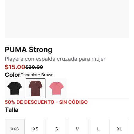
PUMA Strong
Playera con espalda cruzada para mujer
$15.00
$30.00
Color
Chocolate Brown
PUMA Black
Chocolate Brown
Wild Pink
50% DE DESCUENTO - SIN CÓDIGO
Talla
XXS
XS
S
M
L
XL
Talla
Talla
Talla
Talla
Talla
Talla