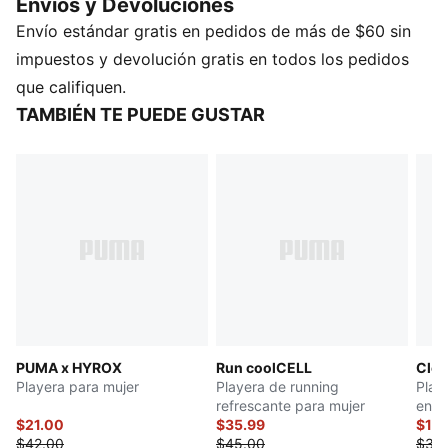
Envios y Devoluciones
con una cinta decorativa PUMA, para que te sientas
Envío estándar gratis en pedidos de más de $60 sin
segura y hagas una declaración de estilo en cada
repetición.
impuestos y devolución gratis en todos los pedidos
CARACTERÍSTICAS Y BENEFICIOS
que califiquen.
dryCELL: Tecnología de alto rendimiento, diseñada
TAMBIÉN TE PUEDE GUSTAR
para absorber la humedad del cuerpo y mantenerte
libre de sudor durante el ejercicio
Producto fabricado con al menos un 50% de
materiales reciclados
DETALLES
Corte ajustado
Cuello redondo
Manga corta
Largo: Corto
Detalles de la marca PUMA
PUMA x HYROX
Run coolCELL
Clou
Playera para mujer
Playera de running
Play
refrescante para mujer
entr
$21.00
$35.99
para
$17.
$42.00
$45.00
$35