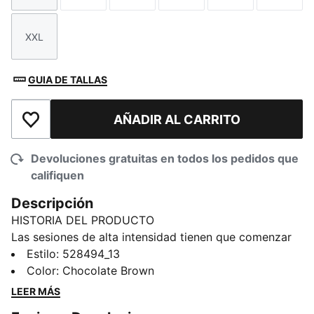
XXL
Talla
GUIA DE TALLAS
AÑADIR AL CARRITO
Añadir a la lista de deseos
Devoluciones gratuitas en todos los pedidos que
califiquen
Descripción
HISTORIA DEL PRODUCTO
Las sesiones de alta intensidad tienen que comenzar
con la ropa adecuada. Esta playera de entrenamiento
Estilo
:
528494_13
PUMA STRONG cuenta con tecnología dryCELL, que
Color
:
Chocolate Brown
absorbe la humedad y ayuda a mantenerte seca. La
LEER MÁS
cintura presenta un diseño cruzado en la parte trasera