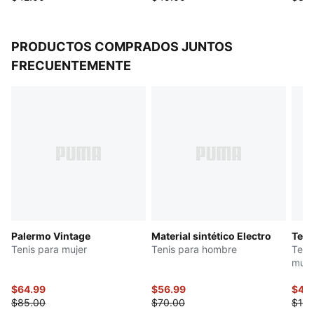
PRODUCTOS COMPRADOS JUNTOS
FRECUENTEMENTE
Palermo Vintage
Material sintético Electro
Ten
Tenis para mujer
Tenis para hombre
Teni
muje
$64.99
$56.99
$49
$85.00
$70.00
$120