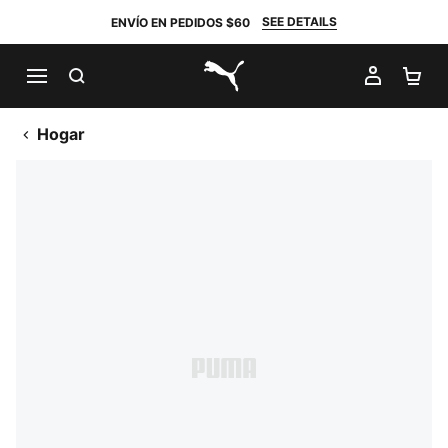
SEE DETAILS
ENVÍO EN PEDIDOS $60
BUSCAR
MI CUE
CA
PUMA.com
Hogar