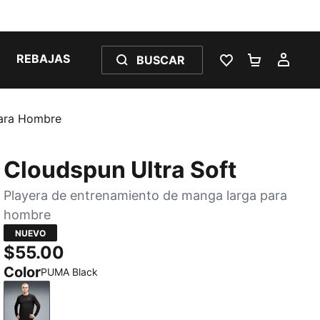
REBAJAS
BUSCAR
LISTA DE DESE
CARRITO 
MI C
Para Hombre
Cloudspun Ultra Soft
Playera de entrenamiento de manga larga para
hombre
NUEVO
$55.00
Color
PUMA Black
PUMA Black