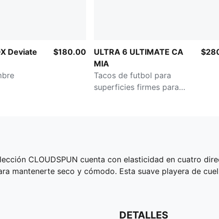
X Deviate
$180.00
ULTRA 6 ULTIMATE CA
$28
MIA
mbre
Tacos de futbol para
superficies firmes para
hombre
olección CLOUDSPUN cuenta con elasticidad en cuatro direc
ra mantenerte seco y cómodo. Esta suave playera de cuel
DETALLES