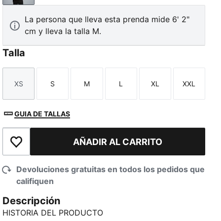
La persona que lleva esta prenda mide 6' 2"
cm y lleva la talla M.
Talla
XS
S
M
L
XL
XXL
Talla
Talla
Talla
Talla
Talla
Talla
GUIA DE TALLAS
AÑADIR AL CARRITO
Añadir a la lista de deseos
Devoluciones gratuitas en todos los pedidos que
califiquen
Descripción
HISTORIA DEL PRODUCTO