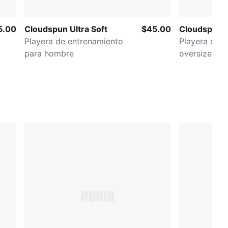
5.00
Cloudspun Ultra Soft
$45.00
Cloudspun U
Playera de entrenamiento
Playera de 
para hombre
oversized p