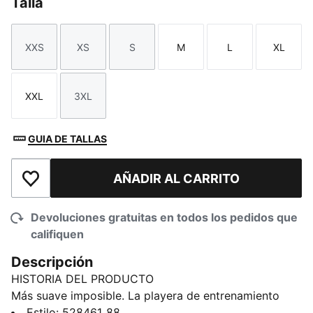
Talla
XXS
XS
S
M
L
XL
Talla
Talla
Talla
Talla
Talla
Talla
XXL
3XL
Talla
Talla
GUIA DE TALLAS
AÑADIR AL CARRITO
Añadir a la lista de deseos
Devoluciones gratuitas en todos los pedidos que
califiquen
Descripción
HISTORIA DEL PRODUCTO
Más suave imposible. La playera de entrenamiento
CLOUDSPUN se ajusta perfectamente al cuerpo
Estilo
:
528461_88