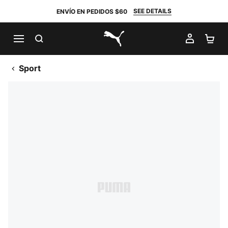
SEE DETAILS
ENVÍO EN PEDIDOS $60
BUSCAR
MI CUE
CA
PUMA.com
Sport