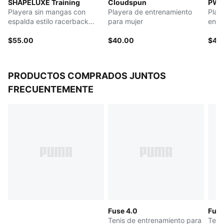
SHAPELUXE Training
Cloudspun
PW
Material principal: tejido rib
Playera sin mangas con
Playera de entrenamiento
Play
Cuello: redondo
espalda estilo racerback
para mujer
entr
Mangas cortas
para mujer
Largo: corto
$55.00
$40.00
$45
PRODUCTOS COMPRADOS JUNTOS
FRECUENTEMENTE
Fuse 4.0
Fuse
Tenis de entrenamiento para
Teni