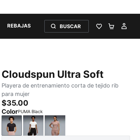
REBAJAS
BUSCAR
LISTA DE DESE
CARRITO 
MI C
Cloudspun Ultra Soft
Playera de entrenamiento corta de tejido rib
para mujer
$35.00
Color
PUMA Black
PUMA Black
PUMA White
Sandstone