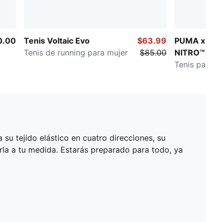
0.00
Tenis Voltaic Evo
$63.99
PUMA x HYR
Tenis de running para mujer
$85.00
NITRO™ 4
Tenis para m
u tejido elástico en cuatro direcciones, su
rla a tu medida. Estarás preparado para todo, ya