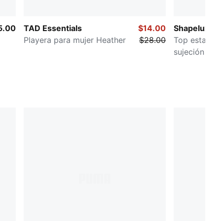
5.00
TAD Essentials
$14.00
Shapeluxe
Playera para mujer Heather
$28.00
Top estampa
sujeción baj