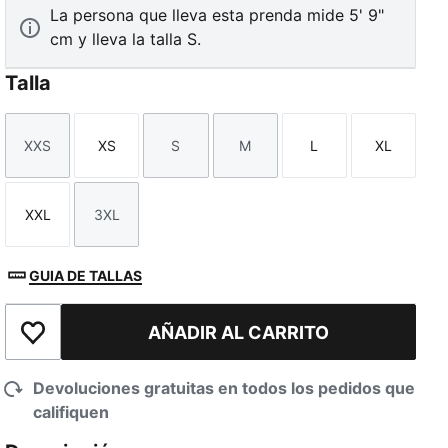
La persona que lleva esta prenda mide 5' 9"
cm y lleva la talla S.
Talla
XXS
XS
S
M
L
XL
Talla
Talla
Talla
Talla
Talla
Talla
XXL
3XL
Talla
Talla
GUIA DE TALLAS
AÑADIR AL CARRITO
Añadir a la lista de deseos
Devoluciones gratuitas en todos los pedidos que
califiquen