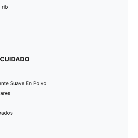
 rib
 CUIDADO
ente Suave En Polvo
lares
pados