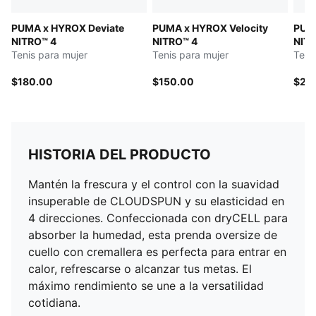
PUMA x HYROX Deviate
PUMA x HYROX Velocity
PUMA
NITRO™ 4
NITRO™ 4
NITR
Tenis para mujer
Tenis para mujer
Teni
$180.00
$150.00
$26
HISTORIA DEL PRODUCTO
Mantén la frescura y el control con la suavidad
insuperable de CLOUDSPUN y su elasticidad en
4 direcciones. Confeccionada con dryCELL para
absorber la humedad, esta prenda oversize de
cuello con cremallera es perfecta para entrar en
calor, refrescarse o alcanzar tus metas. El
máximo rendimiento se une a la versatilidad
cotidiana.