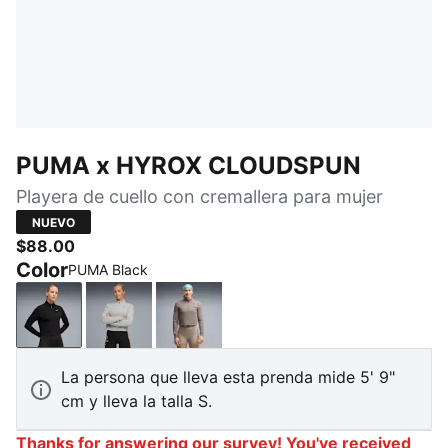
PUMA x HYROX CLOUDSPUN
Playera de cuello con cremallera para mujer
NUEVO
$88.00
Color
PUMA Black
PUMA Black
Light Gray Heather
Mouse Gray
La persona que lleva esta prenda mide 5' 9"
cm y lleva la talla S.
Thanks for answering our survey! You've received