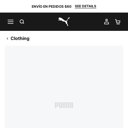
SEE DETAILS
ENVÍO EN PEDIDOS $60
BUSCAR
MI CUE
CA
PUMA.com
Clothing