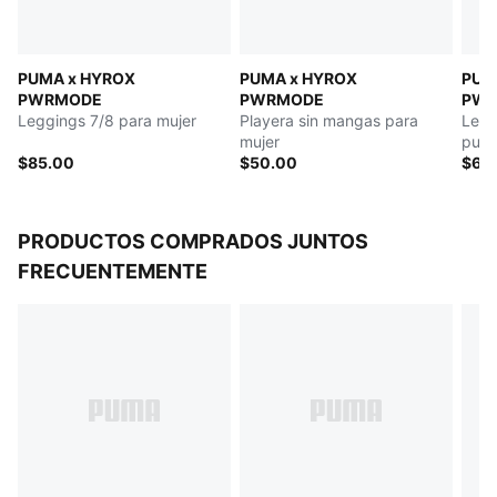
DETALLES
Corte: Oversize
Material principal: Separador
PUMA x HYROX
PUMA x HYROX
PUM
Cuello con cremallera
PWRMODE
PWRMODE
PW
Manga larga
Leggings 7/8 para mujer
Playera sin mangas para
Legg
Largo: regular
mujer
pulg
$85.00
$50.00
$65
PRODUCTOS COMPRADOS JUNTOS
FRECUENTEMENTE