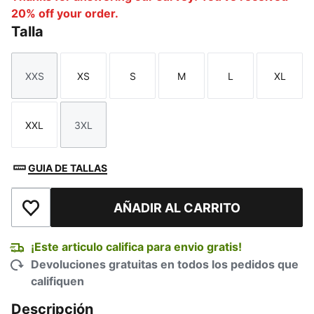
20% off your order.
Talla
XXS
XS
S
M
L
XL
Talla
Talla
Talla
Talla
Talla
Talla
XXL
3XL
Talla
Talla
GUIA DE TALLAS
AÑADIR AL CARRITO
Añadir a la lista de deseos
¡Este articulo califica para envio gratis!
Devoluciones gratuitas en todos los pedidos que
califiquen
Descripción