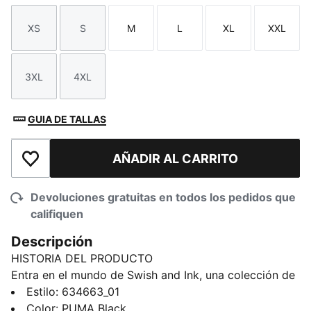
XS
S
M
L
XL
XXL
Talla
Talla
Talla
Talla
Talla
Talla
3XL
4XL
Talla
Talla
GUIA DE TALLAS
AÑADIR AL CARRITO
Añadir a la lista de deseos
Devoluciones gratuitas en todos los pedidos que
califiquen
Descripción
HISTORIA DEL PRODUCTO
Entra en el mundo de Swish and Ink, una colección de
basquetbol que fusiona estampados audaces
Estilo
:
634663_01
inspirados en tatuajes con un estilo listo para el juego.
Color
:
PUMA Black