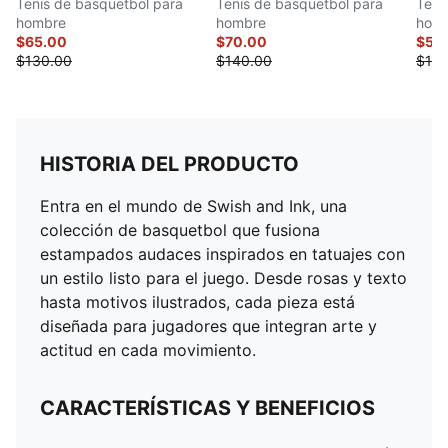
Tenis de basquetbol para
Tenis de basquetbol para
Teni
hombre
hombre
hom
$65.00
$70.00
$50
$130.00
$140.00
$100
HISTORIA DEL PRODUCTO
Entra en el mundo de Swish and Ink, una
colección de basquetbol que fusiona
estampados audaces inspirados en tatuajes con
un estilo listo para el juego. Desde rosas y texto
hasta motivos ilustrados, cada pieza está
diseñada para jugadores que integran arte y
actitud en cada movimiento.
CARACTERÍSTICAS Y BENEFICIOS