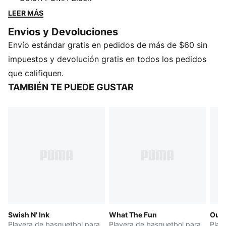
Desde rosas y texto hasta motivos ilustrados, cada
LEER MÁS
pieza está diseñada para jugadores que integran arte
Envios y Devoluciones
y actitud en cada movimiento.
Envío estándar gratis en pedidos de más de $60 sin
CARACTERÍSTICAS Y BENEFICIOS
Fabricada con al menos un 20 % de algodón
impuestos y devolución gratis en todos los pedidos
reciclado.
que califiquen.
DETALLES
TAMBIÉN TE PUEDE GUSTAR
Corte: oversized
Tipo de material principal: jersey simple
Cuello: redondo
Sin mangas
Largo: regular
Swish N' Ink
What The Fun
Out 
Playera de basquetbol para
Playera de basquetbol para
Play