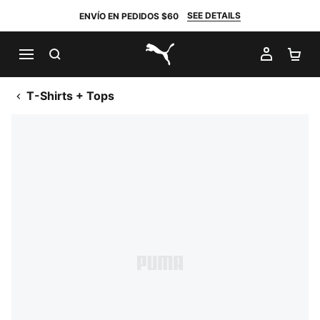
SEE DETAILS
ENVÍO EN PEDIDOS $60
BUSCAR
MI CUE
CA
PUMA.com
T-Shirts + Tops