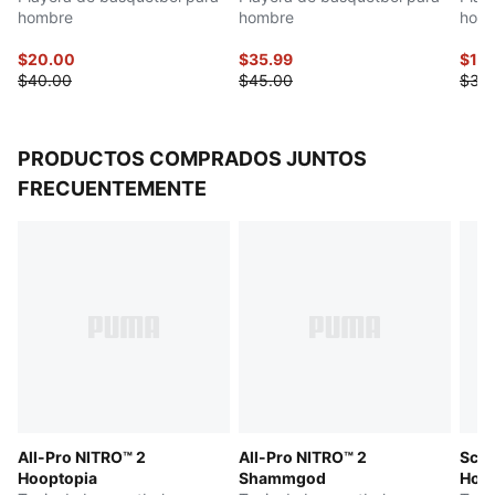
hombre
hombre
hom
$20.00
$35.99
$17.
$40.00
$45.00
$35
PRODUCTOS COMPRADOS JUNTOS
FRECUENTEMENTE
All-Pro NITRO™ 2
All-Pro NITRO™ 2
Scoo
Hooptopia
Shammgod
Hoo