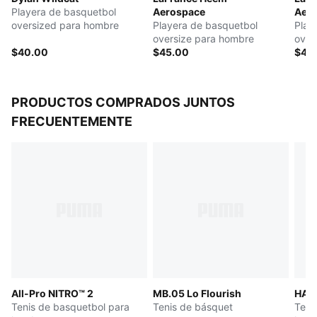
Playera de basquetbol
Aerospace
Aer
oversized para hombre
Playera de basquetbol
Play
oversize para hombre
over
$40.00
$45.00
$45
PRODUCTOS COMPRADOS JUNTOS
FRECUENTEMENTE
All-Pro NITRO™ 2
MB.05 Lo Flourish
HALI
Tenis de basquetbol para
Tenis de básquet
Teni