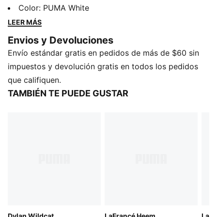
sentirte cómodo durante todo el día.
Color
:
PUMA White
CARACTERÍSTICAS Y BENEFICIOS
LEER MÁS
Producto fabricado con al menos un 20 % de algodón
Envios y Devoluciones
reciclado
Envío estándar gratis en pedidos de más de $60 sin
DETALLES
Producto diseñado para: Lifestyle by PUMA
impuestos y devolución gratis en todos los pedidos
Corte: oversized
que califiquen.
Largo: regular
TAMBIÉN TE PUEDE GUSTAR
Cuello: redondo
Tipo de material principal: tejido piqué
Mangas cortas
Detalles emblemáticos de la marca PUMA
Dylan Wildcat
LaFrancé Heem
LaF