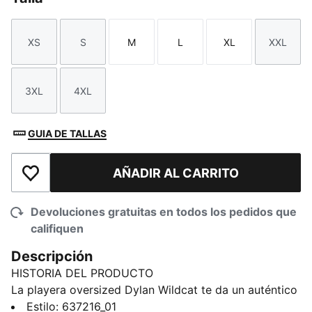
XS
S
M
L
XL
XXL
Talla
Talla
Talla
Talla
Talla
Talla
3XL
4XL
Talla
Talla
GUIA DE TALLAS
AÑADIR AL CARRITO
Añadir a la lista de deseos
Devoluciones gratuitas en todos los pedidos que
califiquen
Descripción
HISTORIA DEL PRODUCTO
La playera oversized Dylan Wildcat te da un auténtico
estilo de básquetbol. Un corte amplio te ayuda a
Estilo
:
637216_01