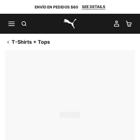
SEE DETAILS
ENVÍO EN PEDIDOS $60
BUSCAR
MI CUE
CA
PUMA.com
T-Shirts + Tops