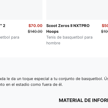
™ 2
$70.00
Scoot Zeros II NXTPRO
$5
$140.00
Hoops
$10
etbol para
Tenis de basquetbol para
hombre
da le da un toque especial a tu conjunto de basquetbol. Ús
to en el estadio como fuera de él.
MATERIAL DE INFO