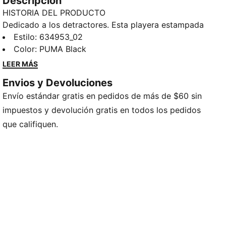
Descripción
HISTORIA DEL PRODUCTO
Dedicado a los detractores. Esta playera estampada
le da un toque especial a tu conjunto de basquetbol.
Estilo
:
634953_02
Úsala dentro o fuera de la cancha. Su tacto suave y
Color
:
PUMA Black
su corte oversize te ayudan a estar cómodo tanto en
LEER MÁS
el estadio como fuera de él.
Envios y Devoluciones
CARACTERÍSTICAS Y VENTAJAS
Envío estándar gratis en pedidos de más de $60 sin
Fabricado con al menos un 20 % de algodón
reciclado.
impuestos y devolución gratis en todos los pedidos
DETALLES
que califiquen.
Corte: Oversize
Tipo de material principal: jersey simple
Cuello: redondo
Mangas cortas
Largo: regular
Cintura: medio
Estampados de basquetbol en la parte delantera