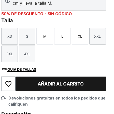
cm y lleva la talla M.
50% DE DESCUENTO - SIN CÓDIGO
Talla
XS
S
M
L
XL
XXL
Talla
Talla
Talla
Talla
Talla
Talla
3XL
4XL
Talla
Talla
GUIA DE TALLAS
AÑADIR AL CARRITO
Añadir a la lista de deseos
Devoluciones gratuitas en todos los pedidos que
califiquen