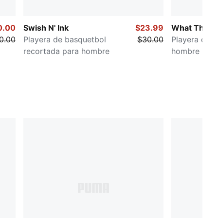
0.00
Swish N' Ink
$23.99
What The F
0.00
Playera de basquetbol
$30.00
Playera de 
recortada para hombre
hombre