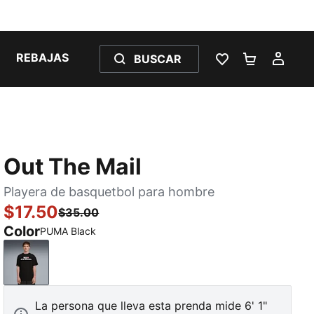
REBAJAS
BUSCAR
LISTA DE DESE
CARRITO 
MI C
Out The Mail
Playera de basquetbol para hombre
$17.50
$35.00
Color
PUMA Black
PUMA Black
La persona que lleva esta prenda mide 6' 1"