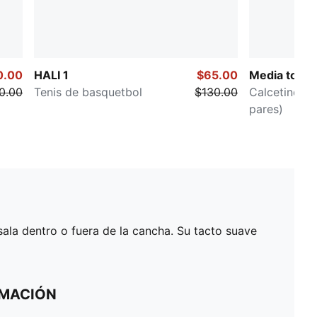
0.00
HALI 1
$65.00
Media toall
0.00
Tenis de basquetbol
$130.00
Calcetines d
pares)
ala dentro o fuera de la cancha. Su tacto suave
RMACIÓN