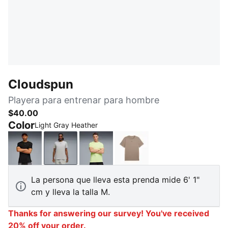
Cloudspun
Playera para entrenar para hombre
$40.00
Color
Light Gray Heather
PUMA Black
Light Gray Heather
Apple Spritz
Mouse Gray Heather
La persona que lleva esta prenda mide 6' 1"
cm y lleva la talla M.
Thanks for answering our survey! You've received
20% off your order.