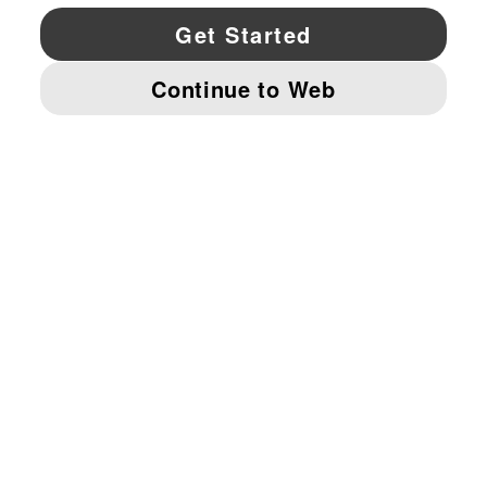
YouTube
Twitter
Pinterest
Instagram
Facebo
© PUMA NORTH AMERICA, INC.
IMPRINT AND LEGAL DATA