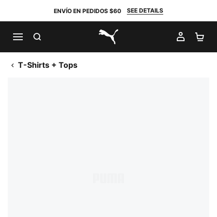
SEE DETAILS
ENVÍO EN PEDIDOS $60
BUSCAR
MI CUE
CA
PUMA.com
T-Shirts + Tops