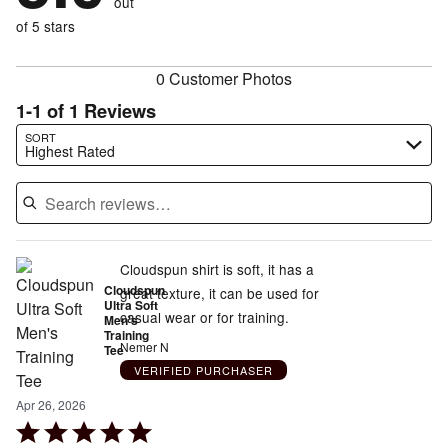
out
0%
of
reviewers
of
of 5 stars
reviewers
reviewers
0 Customer Photos
1-1 of 1 Reviews
Search reviews…
SORT
Highest Rated
Cloudspun shirt is soft, it has a
Cloudspun
great texture, it can be used for
Ultra Soft
casual wear or for training.
Men's
Training
Nemer N
Tee
VERIFIED PURCHASER
Apr 26, 2026
Rated