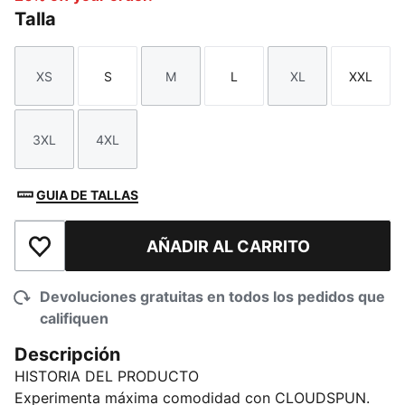
Talla
XS
S
M
L
XL
XXL
Talla
Talla
Talla
Talla
Talla
Talla
3XL
4XL
Talla
Talla
GUIA DE TALLAS
AÑADIR AL CARRITO
Añadir a la lista de deseos
Devoluciones gratuitas en todos los pedidos que
califiquen
Descripción
HISTORIA DEL PRODUCTO
Experimenta máxima comodidad con CLOUDSPUN.