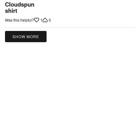
5
Cloudspun
out
shirt
of
1
0
Was this helpful?
5
SHOW MORE