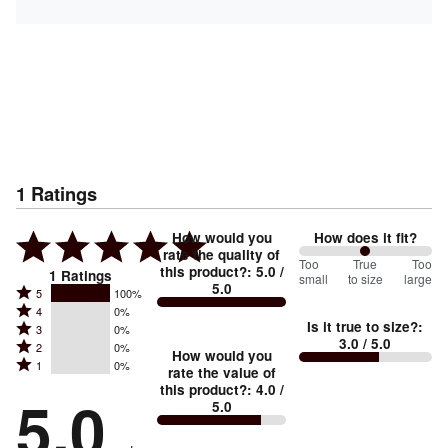
1
Ratings
How would you
How does it fit?
rate the quality of
100
Too
%
True
Too
this product?
:
5.0
/
1
Ratings
small
to size
large
5.0
between
Rated
5
100%
Rated
Too
4
0%
5
Is it true to size?
:
Rated
3
0%
4
small
stars
3.0
/ 5.0
Rated
2
0%
3
stars
How would you
by
and
Rated
1
0%
2
stars
rate the value of
by
100%
True
1
this product?
:
4.0
/
stars
by
5.0
0%
of
5.0
stars
to
by
0%
of
reviewers
by
size
0%
of
reviewers