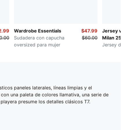
2.99
Wardrobe Essentials
$47.99
Jersey visit
0.00
Sudadera con capucha
$60.00
Milan 25/26
oversized para mujer
Jersey de fu
cos paneles laterales, líneas limpias y el
on una paleta de colores llamativa, una serie de
playera presume los detalles clásicos T7.