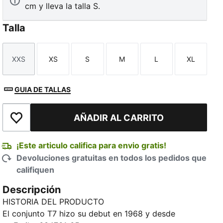
cm y lleva la talla S.
Talla
XXS
XS
S
M
L
XL
Talla
Talla
Talla
Talla
Talla
Talla
GUIA DE TALLAS
AÑADIR AL CARRITO
Añadir a la lista de deseos
¡Este articulo califica para envio gratis!
Devoluciones gratuitas en todos los pedidos que
califiquen
Descripción
HISTORIA DEL PRODUCTO
El conjunto T7 hizo su debut en 1968 y desde