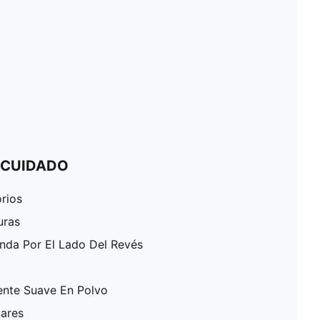
 CUIDADO
rios
uras
enda Por El Lado Del Revés
ente Suave En Polvo
lares