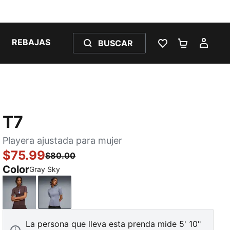
REBAJAS
BUSCAR
LISTA DE DESE
CARRITO 
MI C
T7
Playera ajustada para mujer
$75.99
$80.00
Color
Gray Sky
Chocolate Brown
Gray Sky
La persona que lleva esta prenda mide 5' 10"