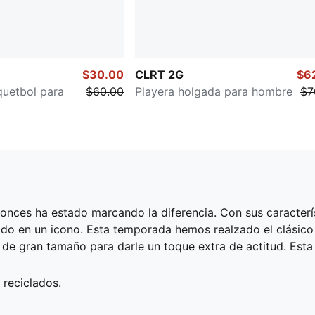
$30.00
CLRT 2G
$6
quetbol para
$60.00
Playera holgada para hombre
$7
nces ha estado marcando la diferencia. Con sus característi
o en un icono. Esta temporada hemos realzado el clásico c
e gran tamaño para darle un toque extra de actitud. Esta 
 reciclados.