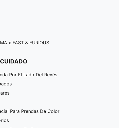
PUMA x FAST & FURIOUS
 CUIDADO
enda Por El Lado Del Revés
pados
lares
ecial Para Prendas De Color
rios