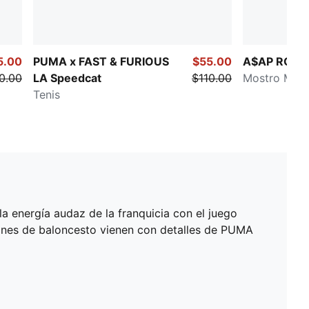
5.00
PUMA x FAST & FURIOUS
$55.00
A$AP ROCK
0.00
LA Speedcat
$110.00
Mostro Mule
Tenis
 energía audaz de la franquicia con el juego
talones de baloncesto vienen con detalles de PUMA