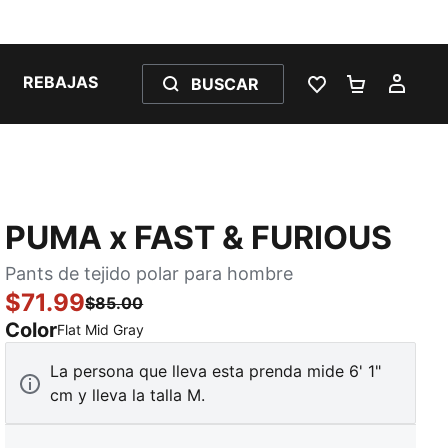
REBAJAS
BUSCAR
LISTA DE DESE
CARRITO 
MI C
PUMA x FAST & FURIOUS
Pants de tejido polar para hombre
$71.99
$85.00
Color
:
agotado
Flat Mid Gray
La persona que lleva esta prenda mide 6' 1"
cm y lleva la talla M.