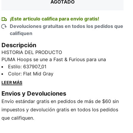
AGOTADO
¡Este articulo califica para envio gratis!
Devoluciones gratuitas en todos los pedidos que
califiquen
Descripción
TED
HISTORIA DEL PRODUCTO
PUMA Hoops se une a Fast & Furious para una
colaboración que es pura velocidad, sin frenos.
Estilo
:
637907_01
Combinando la energía audaz de la franquicia con el
Color
:
Flat Mid Gray
juego inconfundible y el estilo personal de Melo, esta
LEER MÁS
colección es llamativa, divertida y está a tope. Estos
Envios y Devoluciones
pantalones de baloncesto vienen con detalles de
Envío estándar gratis en pedidos de más de $60 sin
PUMA y Fast & Furious y un corte oversize.
CARACTERÍSTICAS Y BENEFICIOS
impuestos y devolución gratis en todos los pedidos
Hecho con al menos un 50% de materiales reciclados.
que califiquen.
DETALLES
Ajuste: Oversize