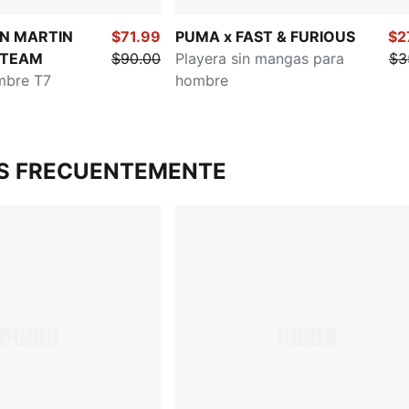
N MARTIN
$71.99
PUMA x FAST & FURIOUS
$2
 TEAM
$90.00
Playera sin mangas para
$3
mbre T7
hombre
S FRECUENTEMENTE