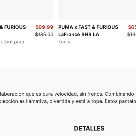
 & FURIOUS
$99.99
PUMA x FAST & FURIOUS
$6
$135.00
LaFrancé RNR LA
$13
etbol para
Tenis
aboración que es pura velocidad, sin frenos. Combinando la
colección es llamativa, divertida y está a tope. Estos pan
DETALLES