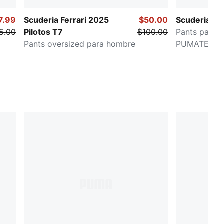
7.99
Scuderia Ferrari 2025
$50.00
Scuderia Fer
5.00
Pilotos T7
$100.00
Pants para 
Pants oversized para hombre
PUMATECH-